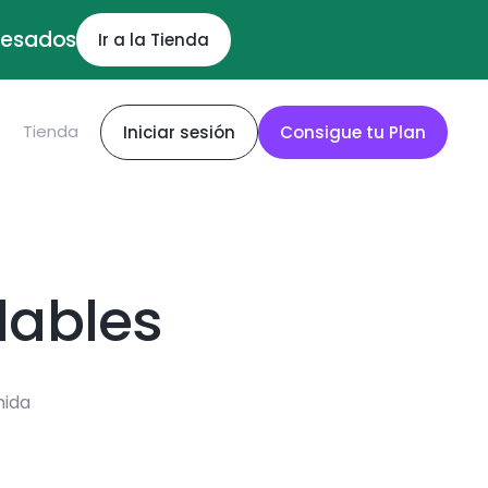
ocesados
Ir a la Tienda
S
Tienda
Iniciar sesión
Consigue tu Plan
dables
mida