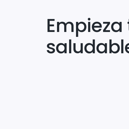
Empieza 
saludabl