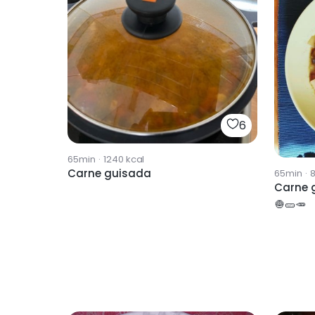
6
65min
·
1240
kcal
Carne guisada
65min
·
Carne 
🧅🥒🥕