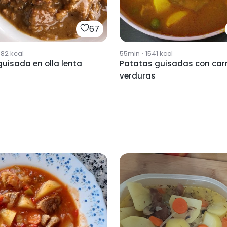
67
382
kcal
55min
·
1541
kcal
uisada en olla lenta
Patatas guisadas con car
verduras