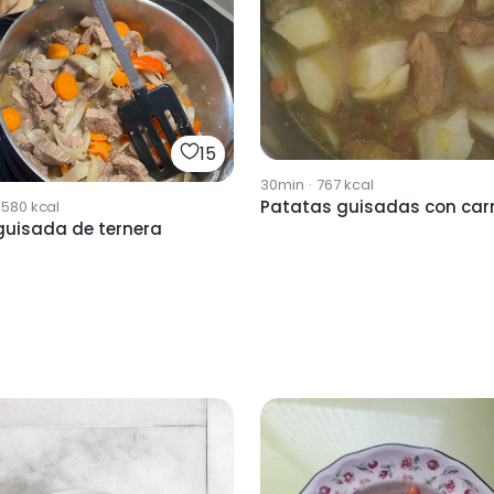
15
30min
·
767
kcal
Patatas guisadas con car
1580
kcal
guisada de ternera