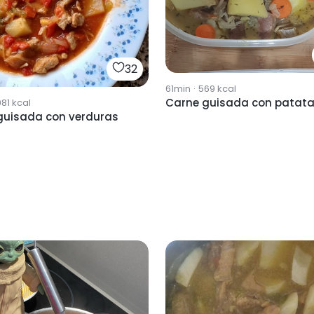
32
61min
·
569
kcal
Carne guisada con patat
981
kcal
guisada con verduras