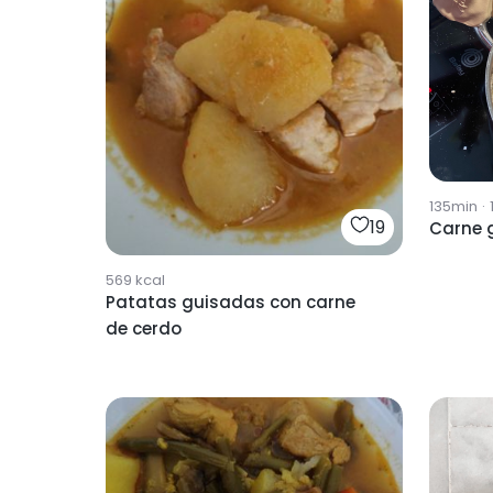
135min
·
19
Carne 
569
kcal
Patatas guisadas con carne
de cerdo