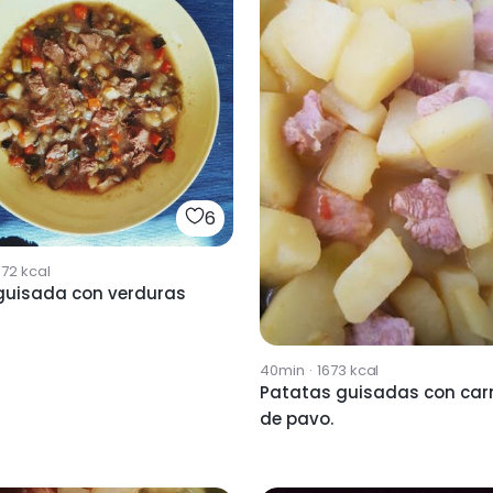
6
872
kcal
guisada con verduras
40min
·
1673
kcal
Patatas guisadas con car
de pavo.