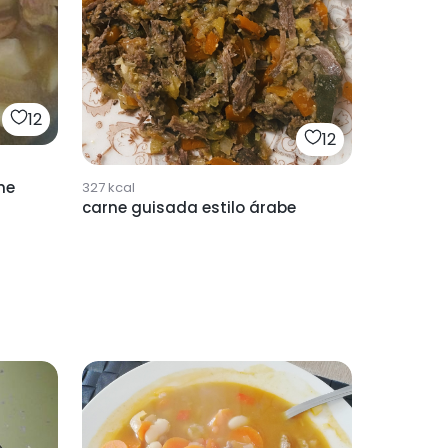
12
12
ne
327
kcal
carne guisada estilo árabe