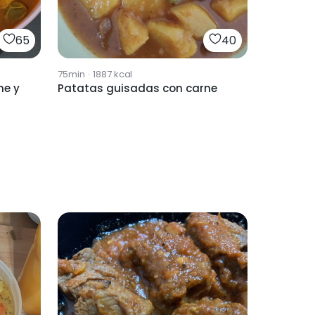
65
40
75min
·
1887
kcal
ne y
Patatas guisadas con carne