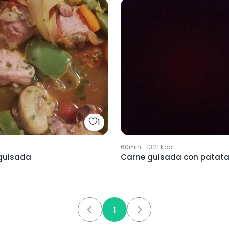
1
60min
·
1321
kcal
guisada
Carne guisada con patat
1