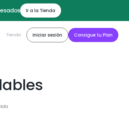
ocesados
Ir a la Tienda
S
Tienda
Iniciar sesión
Consigue tu Plan
dables
mida