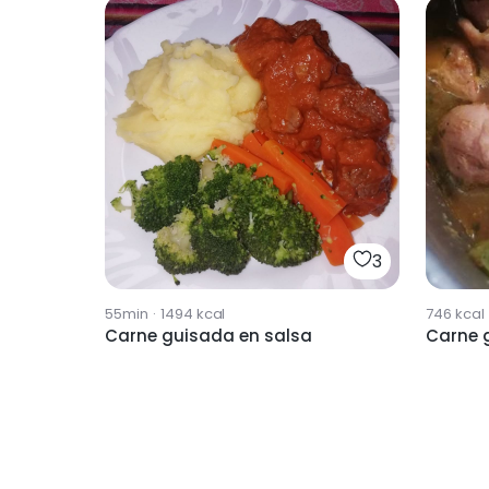
3
55min
·
1494
kcal
746
kcal
Carne guisada en salsa
Carne 