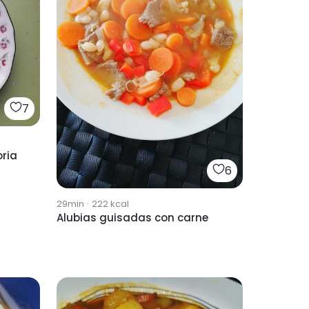
7
ria
6
29min
·
222
kcal
Alubias guisadas con carne