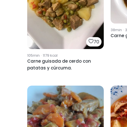
38min
·
Carne g
70
105min
·
1179
kcal
Carne guisada de cerdo con
patatas y cúrcuma.