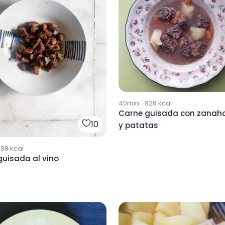
40min
·
926
kcal
Carne guisada con zanaho
10
y patatas
298
kcal
guisada al vino