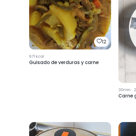
12
671
kcal
Guisado de verduras y carne
30min
·
Carne 