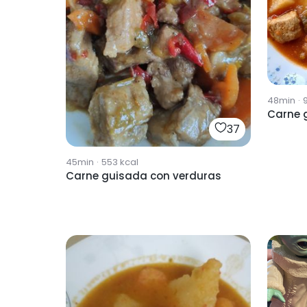
48min
·
Carne 
37
45min
·
553
kcal
Carne guisada con verduras