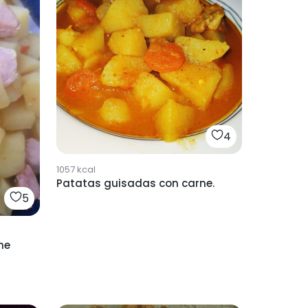
4
1057
kcal
Patatas guisadas con carne.
5
ne