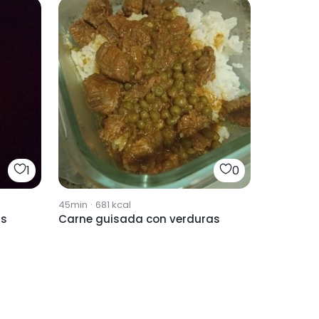
1
0
45min
·
681
kcal
as
Carne guisada con verduras