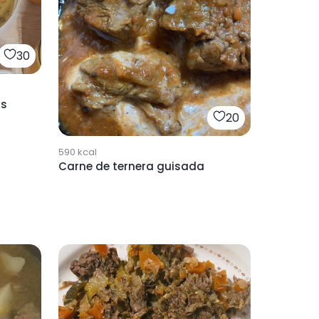
30
as
20
590
kcal
Carne de ternera guisada