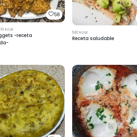
58
10
kcal
581
kcal
ggets -receta
Receta saludable
da-