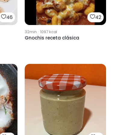
46
42
32min
·
1097
kcal
Gnochis receta clásica