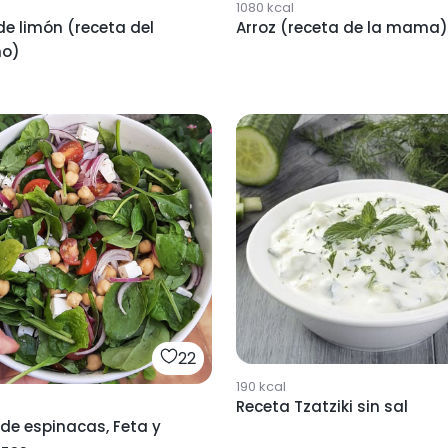
1080
kcal
de limón (receta del
Arroz (receta de la mama)
ho)
22
190
kcal
Receta Tzatziki sin sal
de espinacas, Feta y