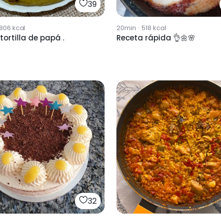
39
1806
kcal
20min
·
518
kcal
tortilla de papá .
Receta rápida 👌🌼🌸
32