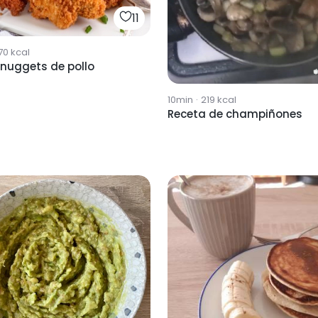
11
70
kcal
 nuggets de pollo
10min
·
219
kcal
Receta de champiñones