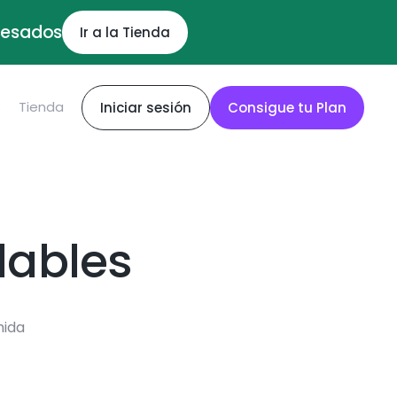
ocesados
Ir a la Tienda
S
Tienda
Iniciar sesión
Consigue tu Plan
dables
mida