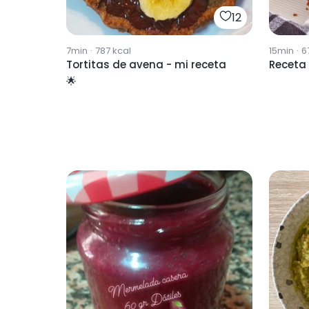
12
7min
·
787
kcal
15min
·
6
Tortitas de avena - mi receta
Receta
🌟