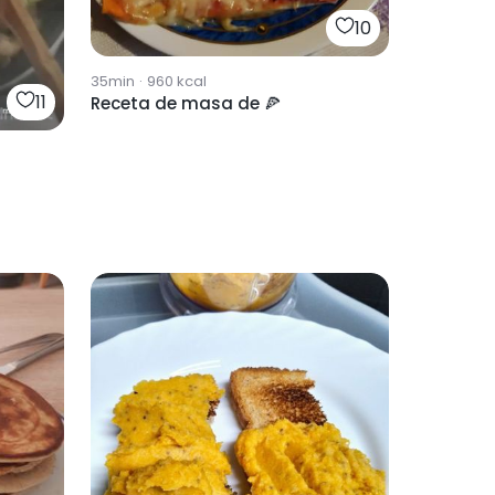
10
35min
·
960
kcal
11
Receta de masa de 🍕