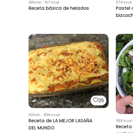
185min
·
617
kcal
1174
kcal
Receta básica de helados
Pastel 
bizcoc
25
60min
·
856
kcal
Receta de LA MEJOR LASAÑA
1188
kcal
Receta 
DEL MUNDO