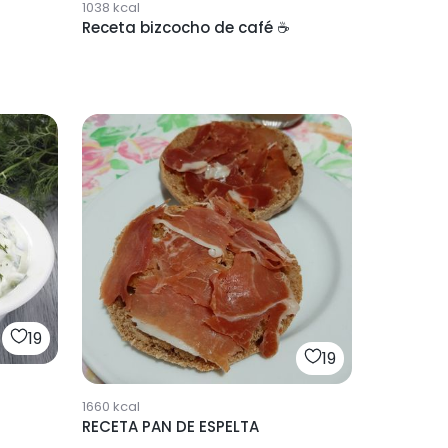
1038
kcal
Receta bizcocho de café ☕️
19
19
1660
kcal
RECETA PAN DE ESPELTA