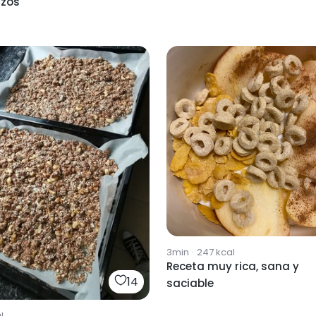
zos
3min
·
247
kcal
Receta muy rica, sana y
14
saciable
l