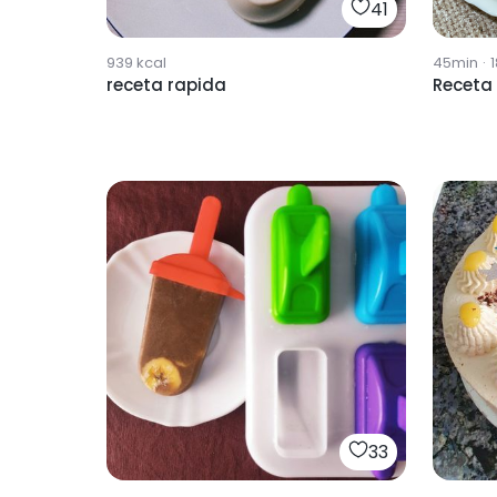
41
939
kcal
45min
·
receta rapida
Receta 
33