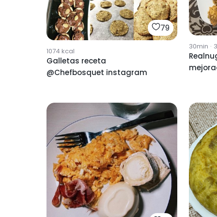
79
30min
·
3
1074
kcal
Realnu
Galletas receta
mejora
@Chefbosquet instagram