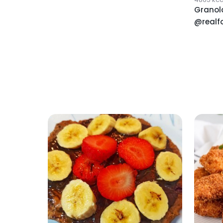
Granol
@realf