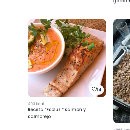
garban
14
403
kcal
Receta “Ecoluz “ salmón y
salmorejo
4865
kca