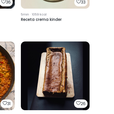
36
33
5min
·
1059
kcal
Receta crema kinder
31
26