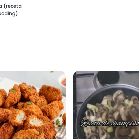
a (receta
ooding)