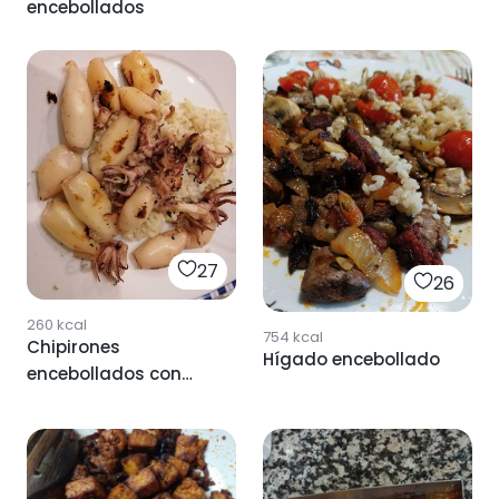
encebollados
27
26
260
kcal
754
kcal
Chipirones
Hígado encebollado
encebollados con
arroz