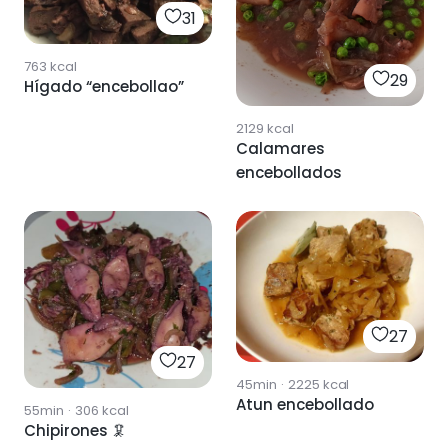
31
763
kcal
29
Hígado “encebollao”
2129
kcal
Calamares
encebollados
27
27
45min
·
2225
kcal
Atun encebollado
55min
·
306
kcal
Chipirones 🦑