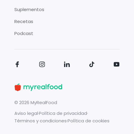
Suplementos
Recetas
Podcast
©
2026
MyRealFood
Aviso legal
·
Política de privacidad
·
Términos y condiciones
·
Política de cookies