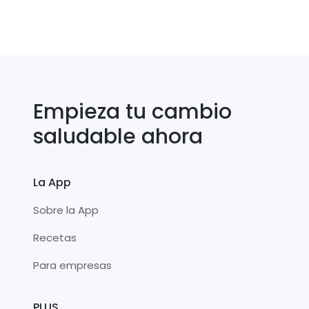
Empieza tu cambio
saludable ahora
La App
Sobre la App
Recetas
Para empresas
PLUS