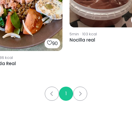
5min
·
103
kcal
Nocilla real
90
86
kcal
da Real
1