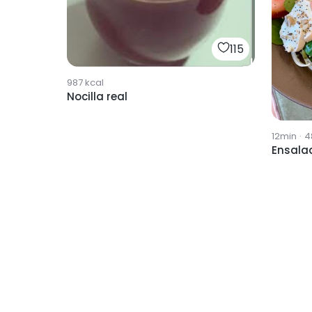
115
987
kcal
Nocilla real
12min
·
4
Ensala