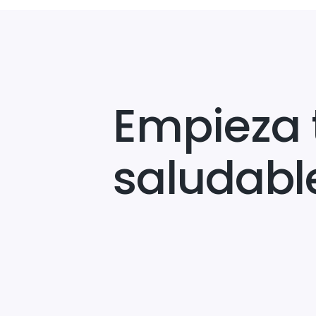
Empieza 
saludabl