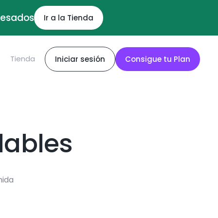
ocesados
Ir a la Tienda
S
Tienda
Iniciar sesión
Consigue tu Plan
dables
mida