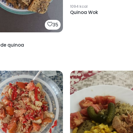
1094
kcal
Quinoa Wok
35
 de quinoa