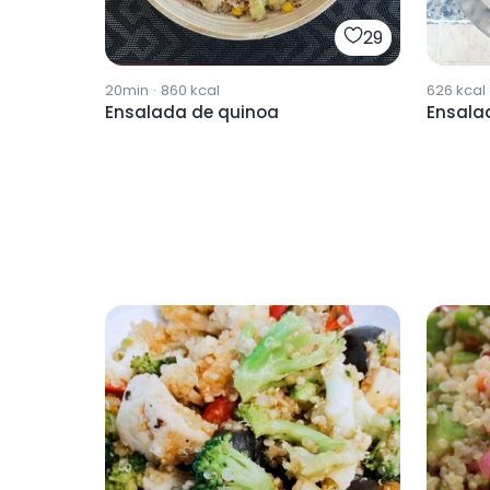
29
20min
·
860
kcal
626
kcal
Ensalada de quinoa
Ensala