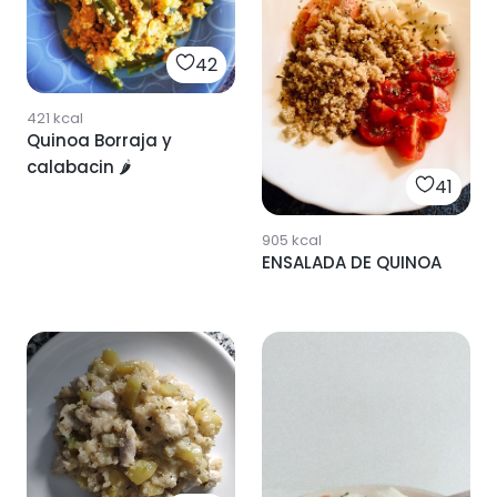
42
421
kcal
Quinoa Borraja y
calabacin 🌶️
41
905
kcal
ENSALADA DE QUINOA