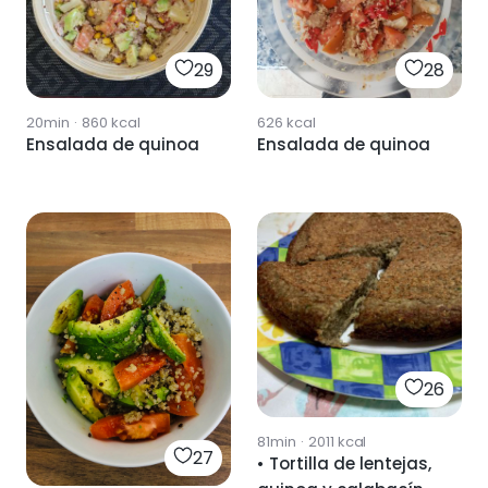
29
28
20min
·
860
kcal
626
kcal
Ensalada de quinoa
Ensalada de quinoa
26
81min
·
2011
kcal
27
• Tortilla de lentejas,