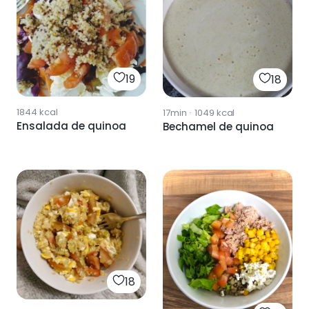
19
18
1844
kcal
17min
·
1049
kcal
Ensalada de quinoa
Bechamel de quinoa
18