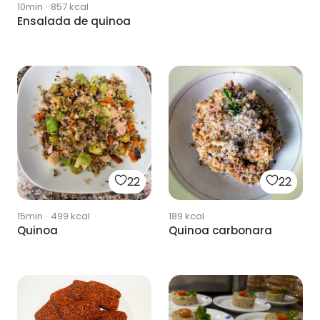
10min
·
857
kcal
Ensalada de quinoa
22
22
15min
·
499
kcal
189
kcal
Quinoa
Quinoa carbonara