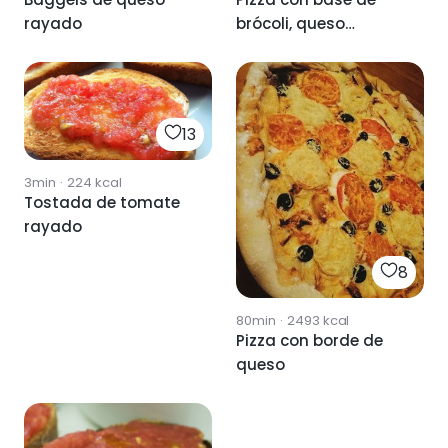
rayado
brócoli, queso
rayado y huevo.
13
3min
·
224
kcal
Tostada de tomate
rayado
8
80min
·
2493
kcal
Pizza con borde de
queso