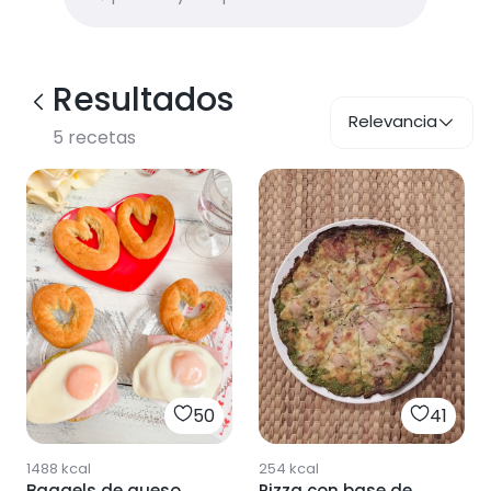
Resultados
Relevancia
5
recetas
50
41
1488
kcal
254
kcal
Baggels de queso
Pizza con base de