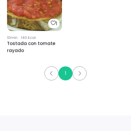
1
10min
·
140
kcal
Tostada con tomate
rayado
1