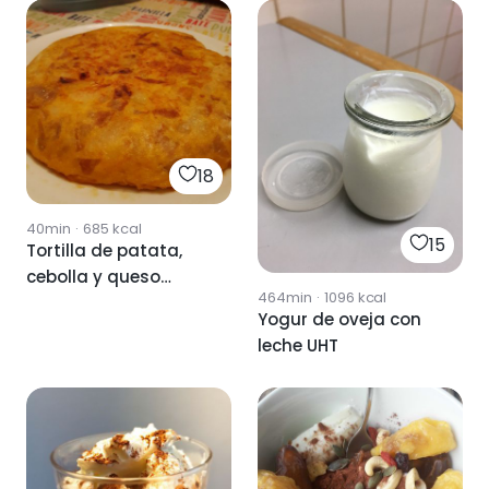
18
40min
·
685
kcal
15
Tortilla de patata,
cebolla y queso
464min
·
1096
kcal
semicurado de leche
Yogur de oveja con
cruda de oveja
leche UHT