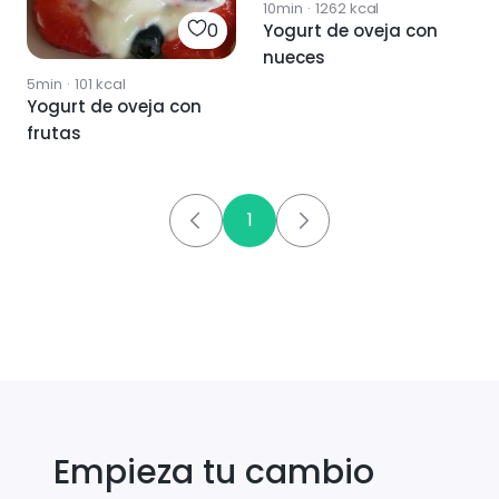
10min
·
1262
kcal
0
Yogurt de oveja con
nueces
5min
·
101
kcal
Yogurt de oveja con
frutas
1
Empieza tu cambio