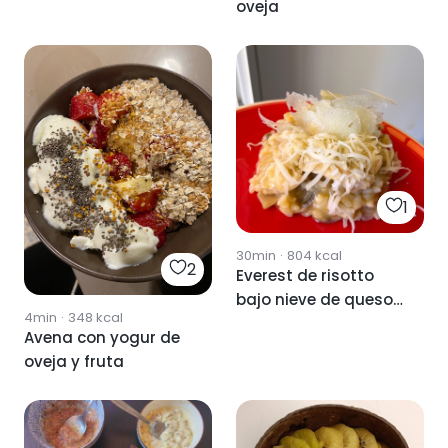
oveja
1
30min
·
804
kcal
2
Everest de risotto
bajo nieve de queso
4min
·
348
kcal
y cristales de oro de
Avena con yogur de
oveja manchega
oveja y fruta