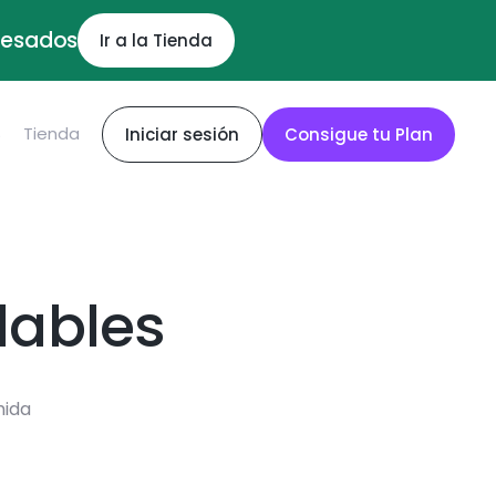
ocesados
Ir a la Tienda
S
Tienda
Iniciar sesión
Consigue tu Plan
dables
mida