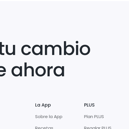
tu cambio
e ahora
La App
PLUS
Sobre la App
Plan PLUS
Recetas
Regalar PLUS