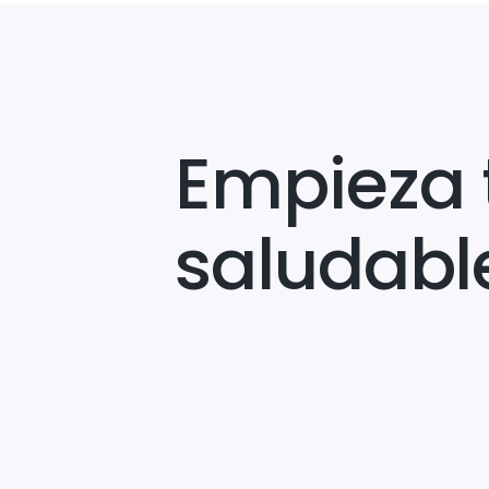
Empieza 
saludabl