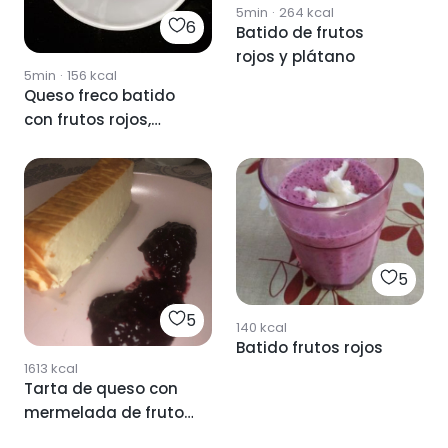
5min
·
264
kcal
6
Batido de frutos
rojos y plátano
5min
·
156
kcal
Queso freco batido
con frutos rojos,
chocolate y nueces
5
5
140
kcal
Batido frutos rojos
1613
kcal
Tarta de queso con
mermelada de frutos
rojos