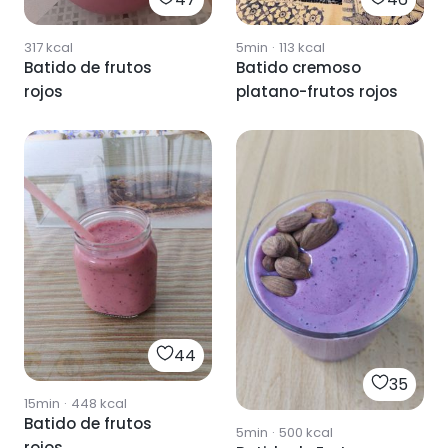
317
kcal
5min
·
113
kcal
Batido de frutos
Batido cremoso
rojos
platano-frutos rojos
44
35
15min
·
448
kcal
Batido de frutos
5min
·
500
kcal
rojos