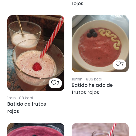
rojos
7
10min
·
836
kcal
7
Batido helado de
frutos rojos
1min
·
88
kcal
Batido de frutos
rojos