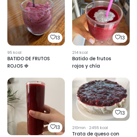
13
13
214
kcal
95
kcal
Batido de frutos
BATIDO DE FRUTOS
rojos y chía
ROJOS 🍓
13
13
210min
·
2455
kcal
Trata de queso con