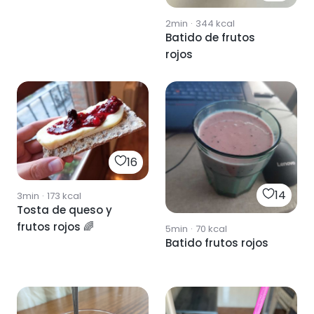
2min
·
344
kcal
Batido de frutos
rojos
16
14
3min
·
173
kcal
Tosta de queso y
frutos rojos 🌈
5min
·
70
kcal
Batido frutos rojos