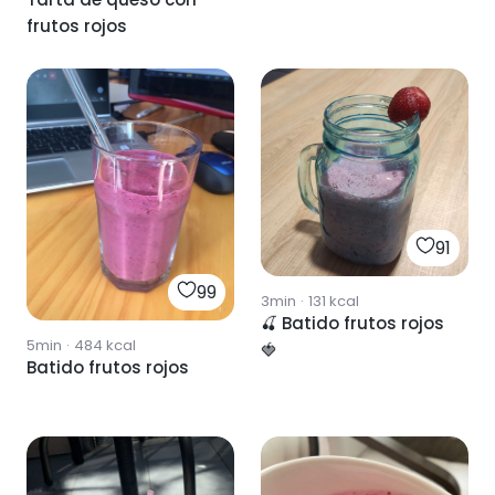
frutos rojos
91
99
3min
·
131
kcal
🍒 Batido frutos rojos
5min
·
484
kcal
🍓
Batido frutos rojos