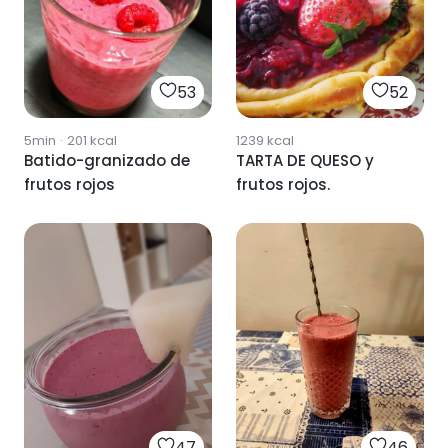
53
52
5min
·
201
kcal
1239
kcal
Batido-granizado de
TARTA DE QUESO y
frutos rojos
frutos rojos.
47
46