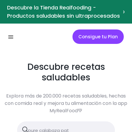
Descubre la Tienda Realfooding -
›
Productos saludables sin ultraprocesados
Consigue tu Plan
Descubre recetas
saludables
Explora más de 200.000 recetas saludables, hechas
con comida real y mejora tu alimentación con la app
MyRealFood💚