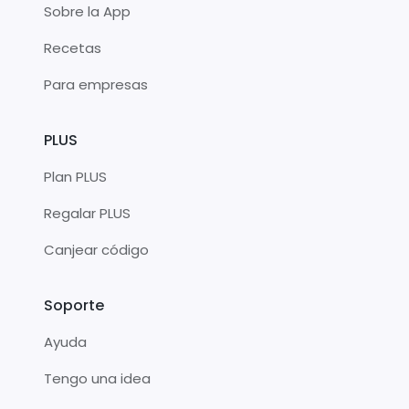
Sobre la App
Recetas
Para empresas
PLUS
Plan PLUS
Regalar PLUS
Canjear código
Soporte
Ayuda
Tengo una idea