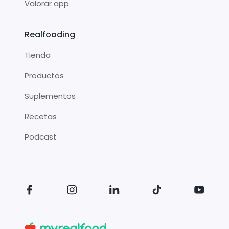
Valorar app
Realfooding
Tienda
Productos
Suplementos
Recetas
Podcast