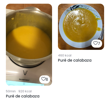
7
460
kcal
Puré de calabaza
8
50min
·
920
kcal
Puré de calabaza