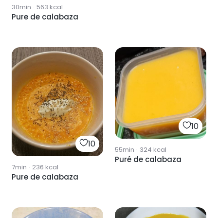
30min
·
563
kcal
Pure de calabaza
10
10
55min
·
324
kcal
Puré de calabaza
7min
·
236
kcal
Pure de calabaza