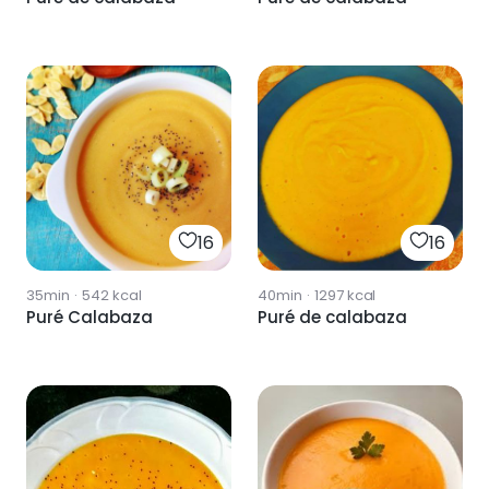
16
16
35min
·
542
kcal
40min
·
1297
kcal
Puré Calabaza
Puré de calabaza