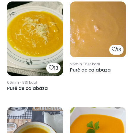
13
25min
·
612
kcal
13
Puré de calabaza
66min
·
931
kcal
Puré de calabaza