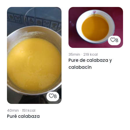
8
35min
·
219
kcal
Pure de calabaza y
calabacín
8
40min
·
151
kcal
Puré calabaza