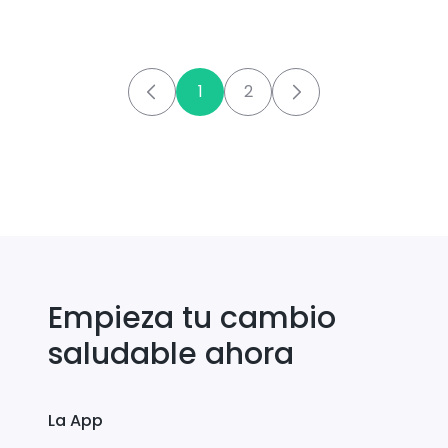
1
2
Empieza tu cambio
saludable ahora
La App