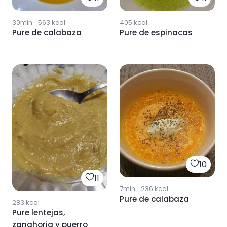
30min
·
563
kcal
405
kcal
Pure de calabaza
Pure de espinacas
10
11
7min
·
236
kcal
Pure de calabaza
283
kcal
Pure lentejas,
zanahoria y puerro