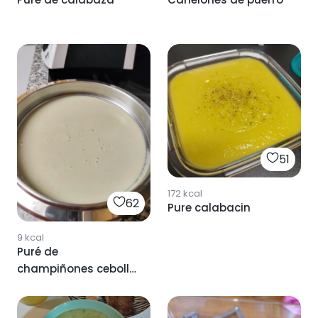
51
172
kcal
62
Pure calabacin
9
kcal
Puré de
champiñones cebolla
y puerro para
thermomix