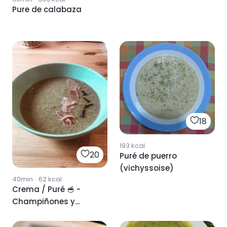
Pure de calabaza
18
193
kcal
20
Puré de puerro
(vichyssoise)
40min
·
62
kcal
Crema / Puré 🥣 -
Champiñones y
puerro