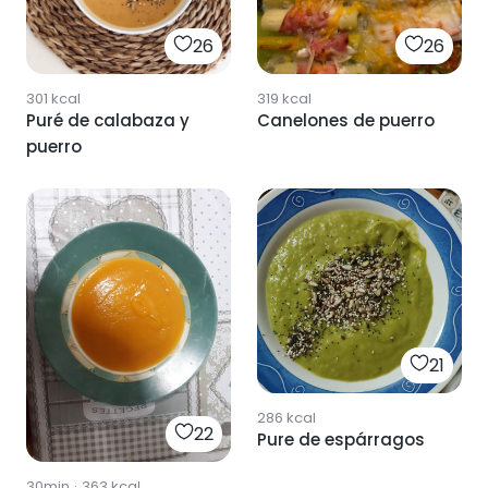
26
26
301
kcal
319
kcal
Puré de calabaza y
Canelones de puerro
puerro
21
286
kcal
22
Pure de espárragos
30min
·
363
kcal