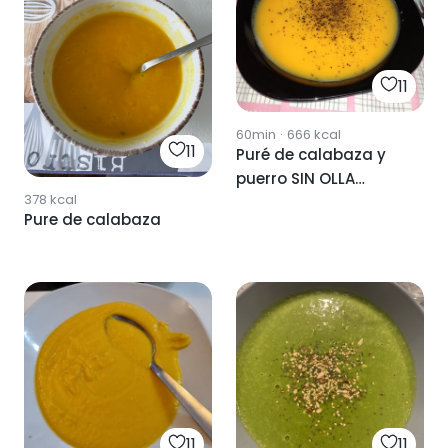
11
60min
·
666
kcal
11
Puré de calabaza y
puerro SIN OLLA
378
kcal
EXPRESS
Pure de calabaza
11
11