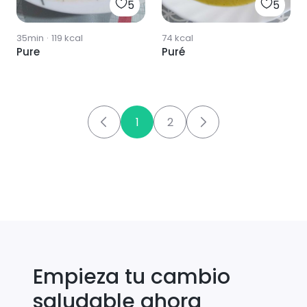
5
5
35min
·
119
kcal
74
kcal
Pure
Puré
1
2
Empieza tu cambio
saludable ahora