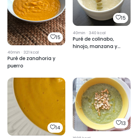
15
40min
·
340
kcal
15
Puré de colinabo,
hinojo, manzana y
40min
·
321
kcal
puerro
Puré de zanahoria y
puerro
13
14