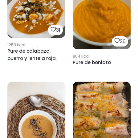
31
26
1258
kcal
Pure de calabaza,
884
kcal
puerro y lenteja roja
Pure de boniato