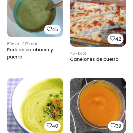
45
42
50min
·
317
kcal
Puré de calabacín y
457
kcal
puerro
Canelones de puerro
40
39