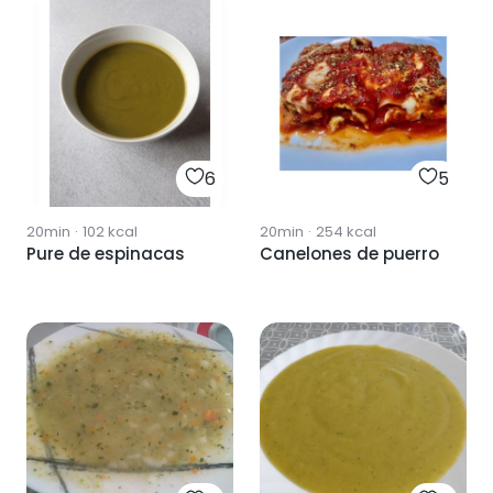
6
5
20min
·
102
kcal
20min
·
254
kcal
Pure de espinacas
Canelones de puerro