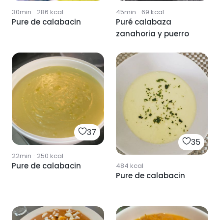
30min
·
286
kcal
45min
·
69
kcal
Pure de calabacin
Puré calabaza
zanahoria y puerro
37
35
22min
·
250
kcal
Pure de calabacin
484
kcal
Pure de calabacin