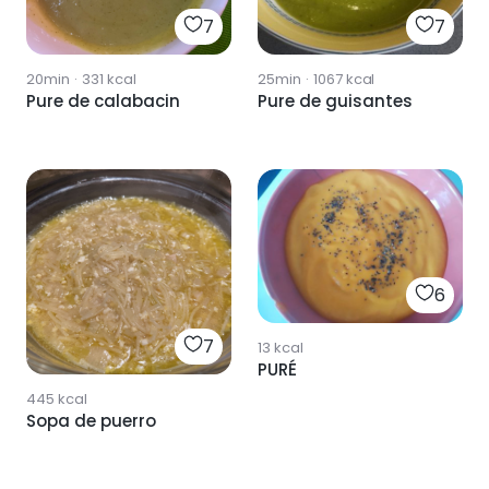
7
7
20min
·
331
kcal
25min
·
1067
kcal
Pure de calabacin
Pure de guisantes
6
7
13
kcal
PURÉ
445
kcal
Sopa de puerro