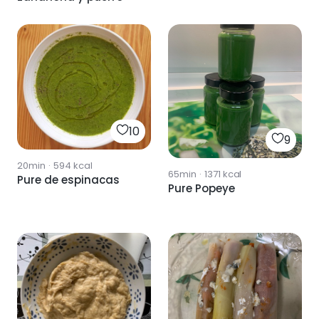
10
9
20min
·
594
kcal
65min
·
1371
kcal
Pure de espinacas
Pure Popeye