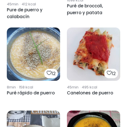
1698
kcal
45min
·
412
kcal
Puré de broccoli,
Pure de puerro y
puerro y patata
calabacín
12
12
8min
·
158
kcal
45min
·
495
kcal
Puré rápido de puerro
Canelones de puerro