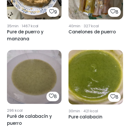
9
8
35min
·
1467
kcal
40min
·
327
kcal
Pure de puerro y
Canelones de puerro
manzana
8
8
296
kcal
30min
·
421
kcal
Puré de calabacín y
Pure calabacin
puerro