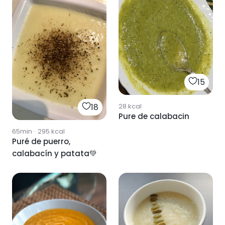
15
18
28
kcal
Pure de calabacin
65min
·
295
kcal
Puré de puerro,
calabacín y patata💚