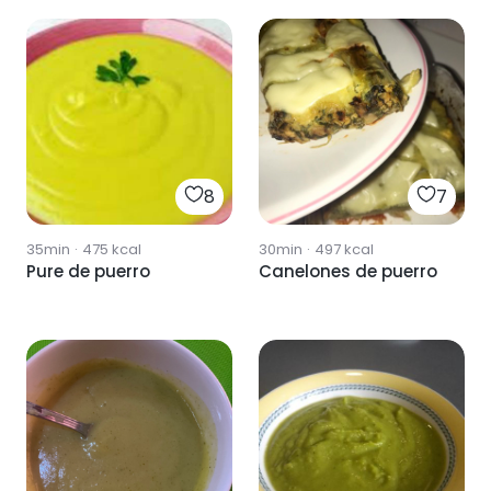
8
7
35min
·
475
kcal
30min
·
497
kcal
Pure de puerro
Canelones de puerro