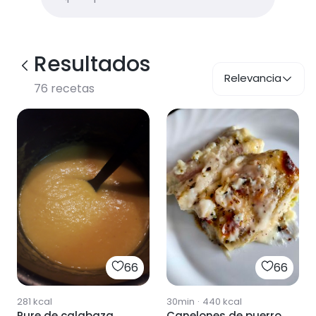
Resultados
Relevancia
76
recetas
66
66
281
kcal
30min
·
440
kcal
Pure de calabaza
Canelones de puerro