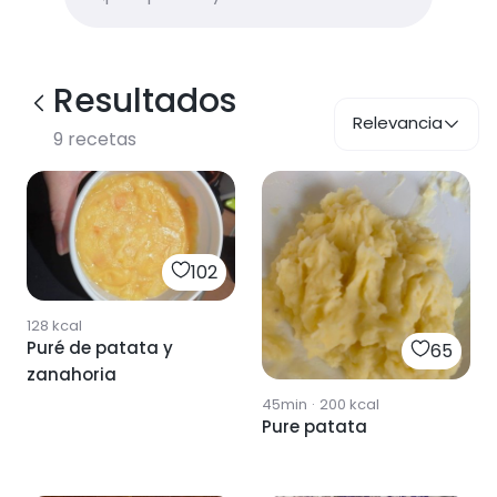
Resultados
Relevancia
9
recetas
102
128
kcal
Puré de patata y
65
zanahoria
45min
·
200
kcal
Pure patata