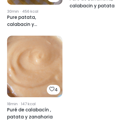
calabacin y patata
30min
·
456
kcal
Pure patata,
calabacin y
zanahoria
4
18min
·
147
kcal
Puré de calabacín ,
patata y zanahoria