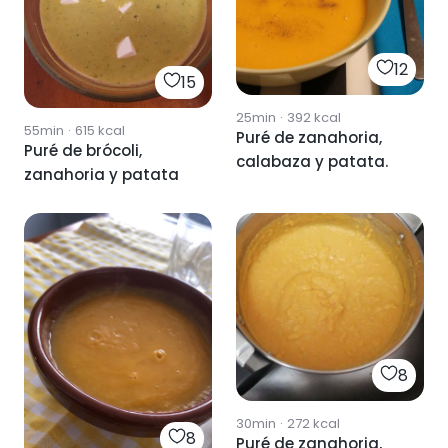
12
15
25min
·
392
kcal
55min
·
615
kcal
Puré de zanahoria,
Puré de brócoli,
calabaza y patata.
zanahoria y patata
8
30min
·
272
kcal
8
Puré de zanahoria,