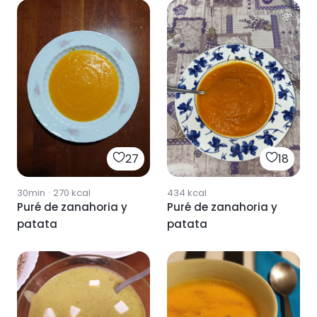
27
18
30min
·
270
kcal
434
kcal
Puré de zanahoria y
Puré de zanahoria y
patata
patata