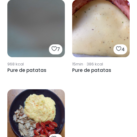
7
4
968
kcal
15min
·
386
kcal
Pure de patatas
Pure de patatas