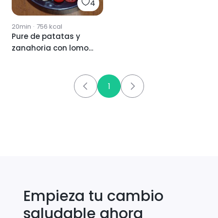
4
20min
·
756
kcal
Pure de patatas y
zanahoria con lomo
y tomate
1
Empieza tu cambio
saludable ahora