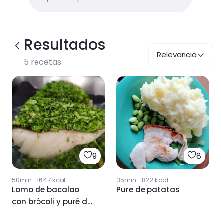
Resultados
Relevancia
5
recetas
9
8
50min
·
1647
kcal
35min
·
822
kcal
Lomo de bacalao
Pure de patatas
con brócoli y puré de
patatas