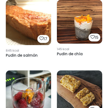
15
17
145
kcal
845
kcal
Pudin de chía
Pudin de salmón