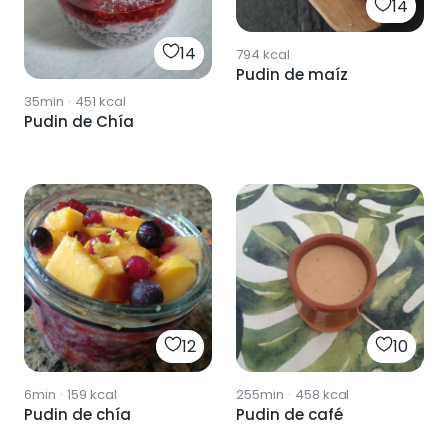
14
14
794
kcal
Pudin de maíz
35min
·
451
kcal
Pudin de Chía
12
10
6min
·
159
kcal
255min
·
458
kcal
Pudin de chía
Pudin de café