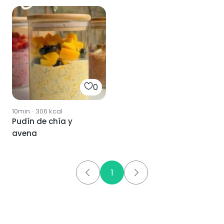
0
10min
·
306
kcal
Pudín de chía y
avena
1