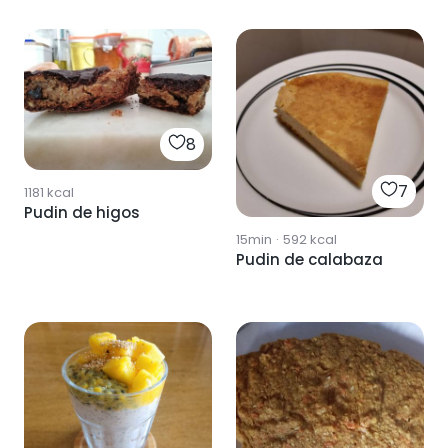
8
7
1181
kcal
Pudin de higos
15min
·
592
kcal
Pudin de calabaza