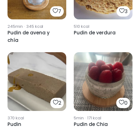
7
3
245min
·
345
kcal
510
kcal
Pudin de avena y
Pudin de verdura
chía
2
0
370
kcal
5min
·
171
kcal
Pudin
Pudin de Chia