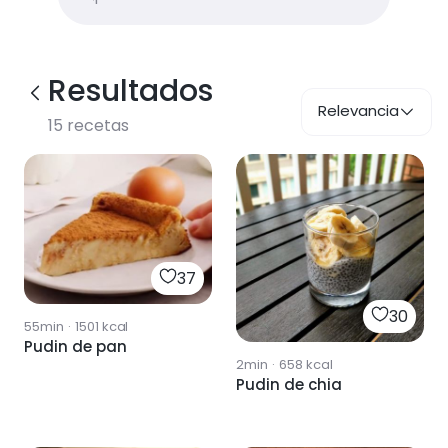
Resultados
Relevancia
15
recetas
37
30
55min
·
1501
kcal
Pudin de pan
2min
·
658
kcal
Pudin de chia