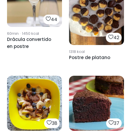
44
60min
·
1450
kcal
42
Drácula convertido
en postre
1318
kcal
Postre de platano
38
37