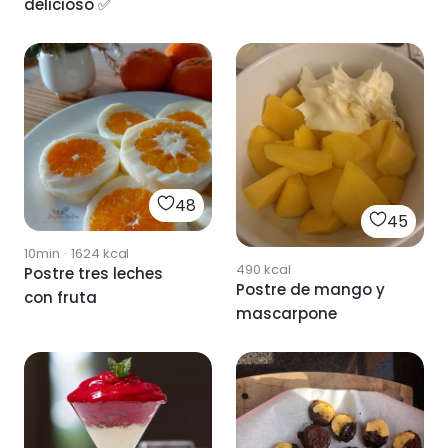
delicioso ✅
48
45
10min
·
1624
kcal
490
kcal
Postre tres leches
Postre de mango y
con fruta
mascarpone