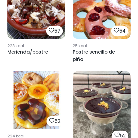
57
54
223
kcal
25
kcal
Merienda/postre
Postre sencillo de
piña
52
52
224
kcal