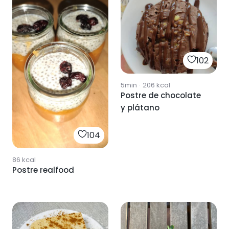
102
5min
·
206
kcal
Postre de chocolate
y plátano
104
86
kcal
Postre realfood