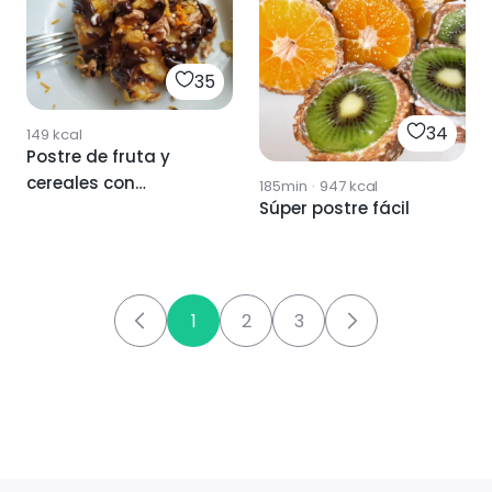
35
34
149
kcal
Postre de fruta y
cereales con
185min
·
947
kcal
Súper postre fácil
chocolate
1
2
3