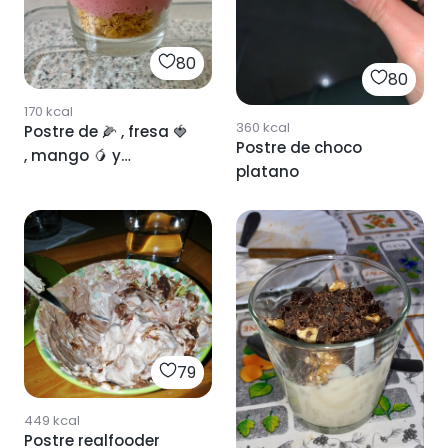
80
80
170
kcal
360
kcal
Postre de 🌽 , fresa 🍓
Postre de choco
, mango 🥭 y
platano
chocolate 🍫
79
449
kcal
Postre realfooder