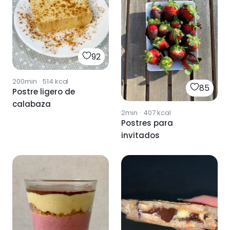
92
200min
·
514
kcal
85
Postre ligero de
calabaza
2min
·
407
kcal
Postres para
invitados