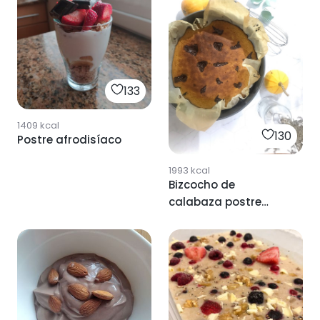
133
1409
kcal
130
Postre afrodisíaco
1993
kcal
Bizcocho de
calabaza postre
saludable sin azúcar