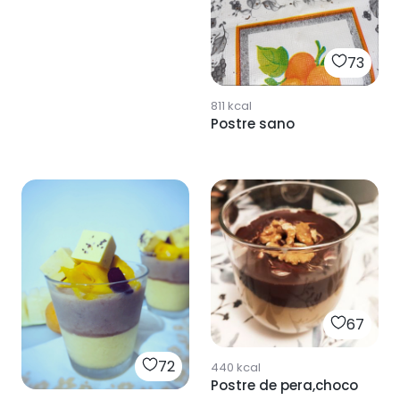
73
811
kcal
Postre sano
67
72
440
kcal
Postre de pera,choco