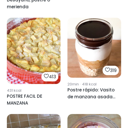
merienda
319
413
20min
·
418
kcal
Postre rápido: Vasito
431
kcal
POSTRE FACIL DE
de manzana asada
MANZANA
y chocolate negro