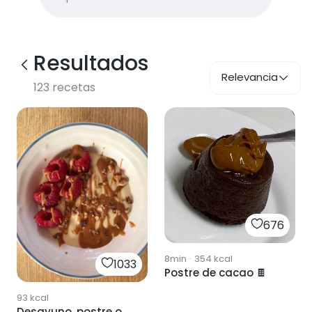
Resultados
Relevancia
123
recetas
676
8min
·
354
kcal
1033
Postre de cacao 🍫
93
kcal
Desayuno, postre o