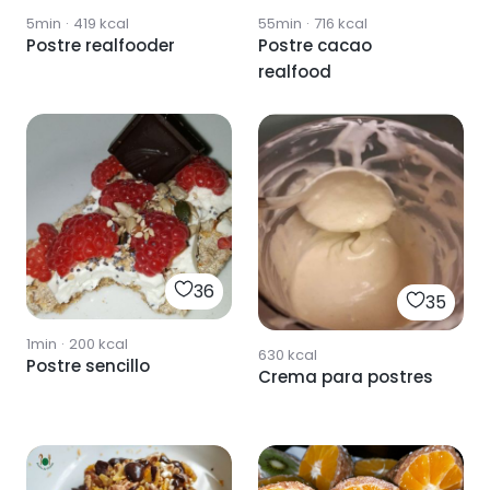
5min
·
419
kcal
55min
·
716
kcal
Postre realfooder
Postre cacao
realfood
36
35
1min
·
200
kcal
630
kcal
Postre sencillo
Crema para postres