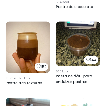
594
kcal
Postre de chocolate
144
152
566
kcal
Pasta de dátil para
135min
·
196
kcal
endulzar postres
Postre tres texturas