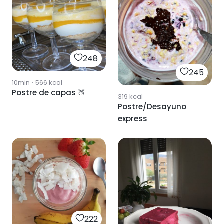
248
245
10min
·
566
kcal
Postre de capas 🍑
319
kcal
Postre/Desayuno
express
222