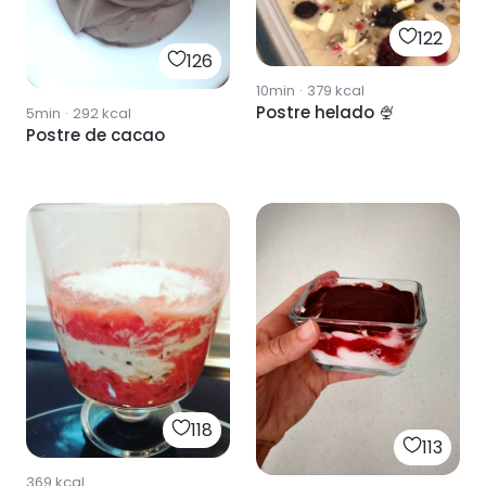
122
126
10min
·
379
kcal
Postre helado 🍨
5min
·
292
kcal
Postre de cacao
118
113
369
kcal