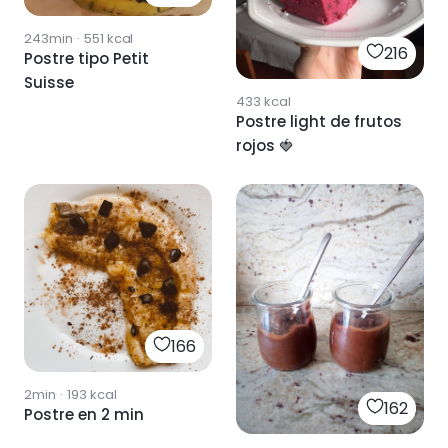
243min
·
551
kcal
216
Postre tipo Petit
Suisse
433
kcal
Postre light de frutos
rojos 🍓
166
2min
·
193
kcal
162
Postre en 2 min