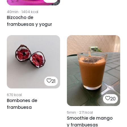
40min
·
1404
kcal
Bizcocho de
frambuesas y yogur
21
670
kcal
20
Bombones de
frambuesa
5min
·
271
kcal
Smoothie de mango
y frambuesas