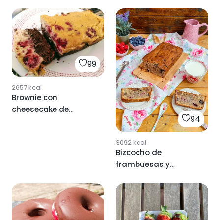
99
2657
kcal
Brownie con
cheesecake de
94
frambuesa
3092
kcal
Bizcocho de
frambuesas y
arándanos