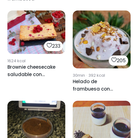
233
205
1624
kcal
Brownie cheesecake
saludable con
30min
·
392
kcal
Helado de
frambuesas
frambuesa con
topping