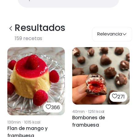
Resultados
Relevancia
159
recetas
271
366
40min
·
1251
kcal
Bombones de
130min
·
1015
kcal
frambuesa
Flan de mango y
frambuesa