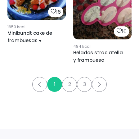
16
1650
kcal
16
Minibundt cake de
frambuesas ♥️
484
kcal
Helados straciatella
y frambuesa
1
2
3