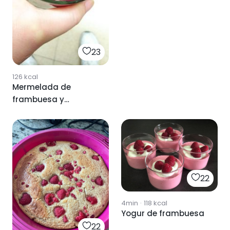
23
126
kcal
Mermelada de
frambuesa y
arándanos
22
4min
·
118
kcal
Yogur de frambuesa
22