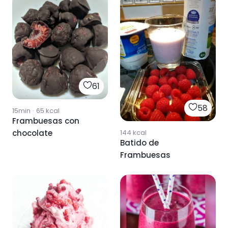
61
58
15min
·
65
kcal
Frambuesas con
144
kcal
chocolate
Batido de
Frambuesas