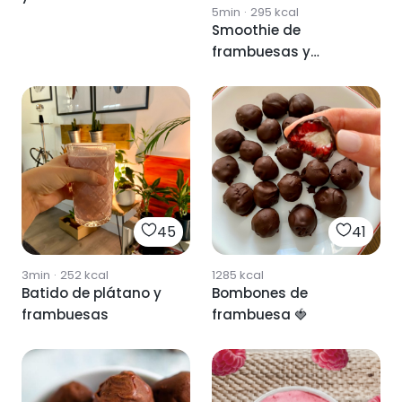
5min
·
295
kcal
Smoothie de
frambuesas y
banana
45
41
3min
·
252
kcal
1285
kcal
Batido de plátano y
Bombones de
frambuesas
frambuesa 🍓