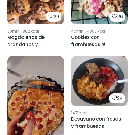
29
26
30min
·
882
kcal
40min
·
4056
kcal
Magdalenas de
Cookies con
arándanos y
frambuesas 💗
frambuesas
24
1471
kcal
Desayuno con fresas
y frambuesas