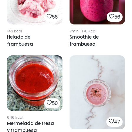
56
56
143
kcal
7min
·
178
kcal
Helado de
Smoothie de
frambuesa
frambuesa
50
646
kcal
47
Mermelada de fresa
y frambuesa