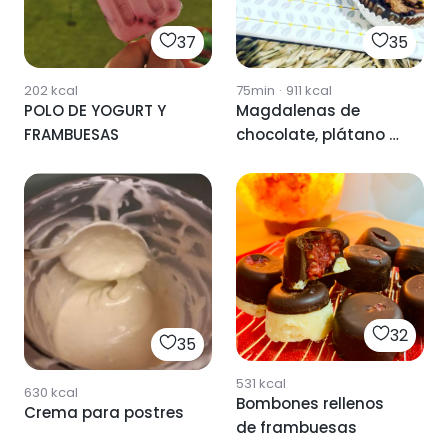
37
35
202
kcal
75min
·
911
kcal
POLO DE YOGURT Y
Magdalenas de
FRAMBUESAS
chocolate, plátano y
frambuesas
32
35
531
kcal
630
kcal
Bombones rellenos
Crema para postres
de frambuesas