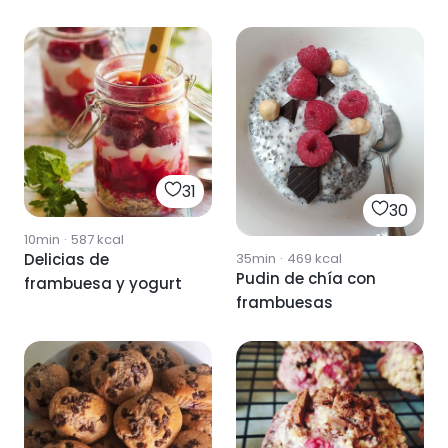
31
30
10min
·
587
kcal
35min
·
469
kcal
Delicias de
Pudin de chía con
frambuesa y yogurt
frambuesas