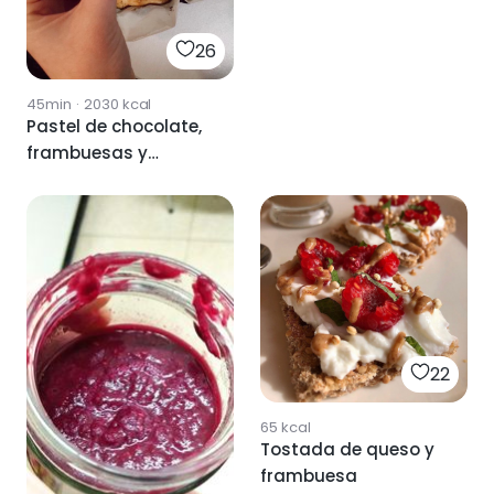
26
45min
·
2030
kcal
Pastel de chocolate,
frambuesas y
mascarpone
22
65
kcal
Tostada de queso y
frambuesa