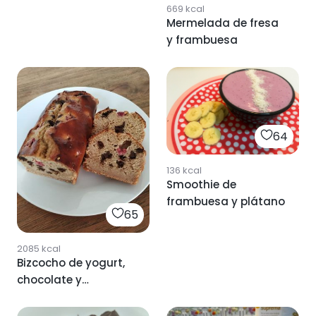
669
kcal
Mermelada de fresa
y frambuesa
64
136
kcal
Smoothie de
frambuesa y plátano
65
2085
kcal
Bizcocho de yogurt,
chocolate y
frambuesas