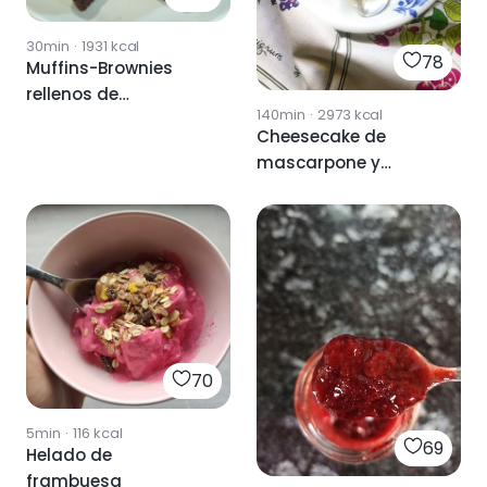
30min
·
1931
kcal
78
Muffins-Brownies
rellenos de
140min
·
2973
kcal
frambuesas
Cheesecake de
mascarpone y
frambuesas
70
5min
·
116
kcal
69
Helado de
frambuesa