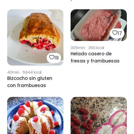
17
305min
·
350
kcal
Helado casero de
19
fresas y frambuesas
40min
·
5944
kcal
Bizcocho sin gluten
con frambuesas