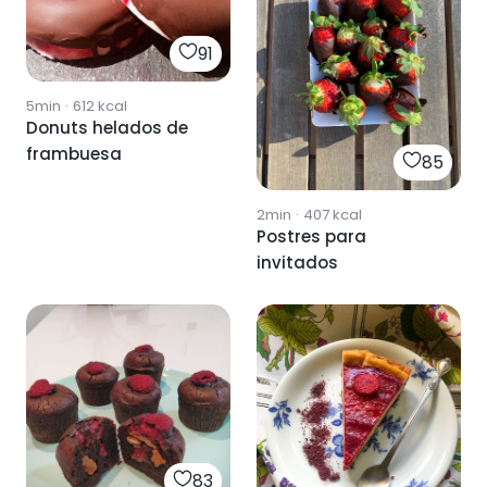
91
5min
·
612
kcal
Donuts helados de
frambuesa
85
2min
·
407
kcal
Postres para
invitados
83