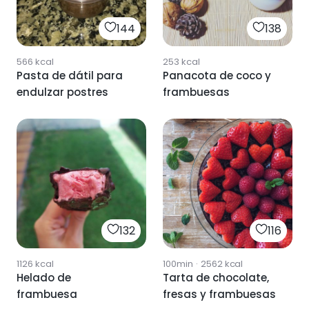
144
138
566
kcal
253
kcal
Pasta de dátil para
Panacota de coco y
endulzar postres
frambuesas
132
116
1126
kcal
100min
·
2562
kcal
Helado de
Tarta de chocolate,
frambuesa
fresas y frambuesas