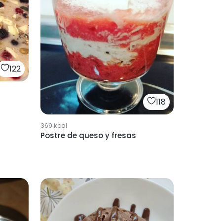
122
118
369
kcal
Postre de queso y fresas