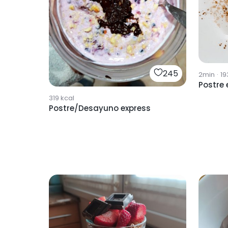
245
2min
·
19
Postre 
319
kcal
Postre/Desayuno express