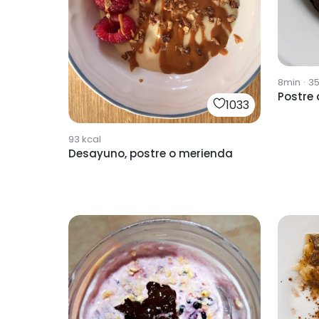
8min
·
3
Postre 
1033
93
kcal
Desayuno, postre o merienda