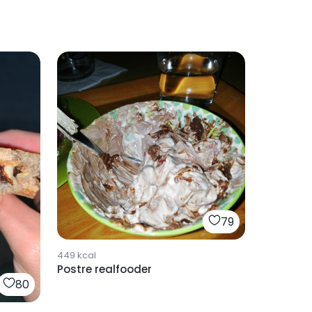
79
449
kcal
Postre realfooder
80