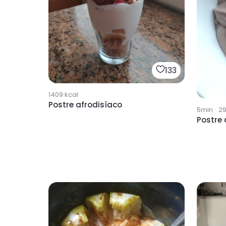
133
1409
kcal
Postre afrodisíaco
5min
·
2
Postre