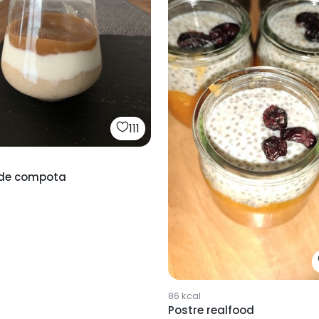
111
 de compota
86
kcal
Postre realfood