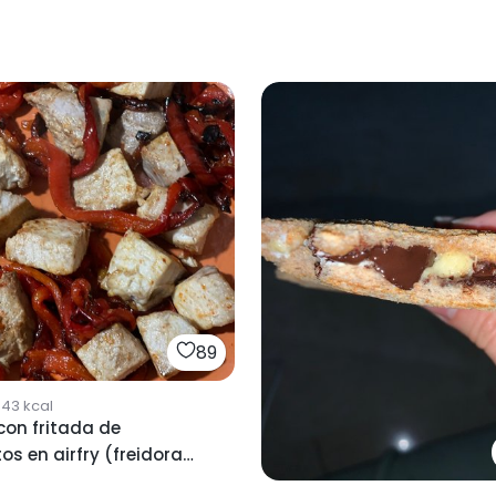
89
643
kcal
con fritada de
os en airfry (freidora
)