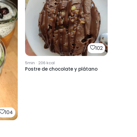
102
5min
·
206
kcal
Postre de chocolate y plátano
104