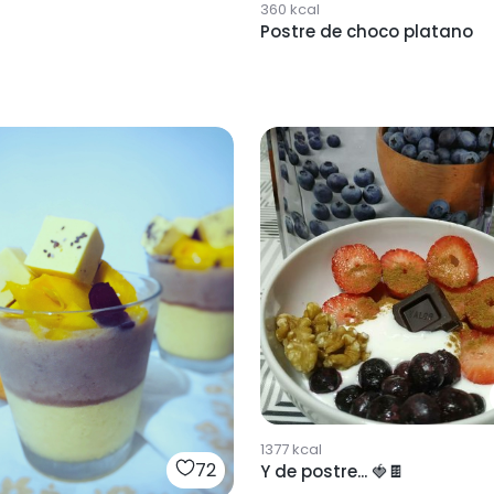
360
kcal
Postre de choco platano
1377
kcal
72
Y de postre... 🍓🍫