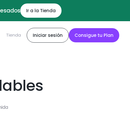
ocesados
Ir a la Tienda
S
Tienda
Iniciar sesión
Consigue tu Plan
dables
mida