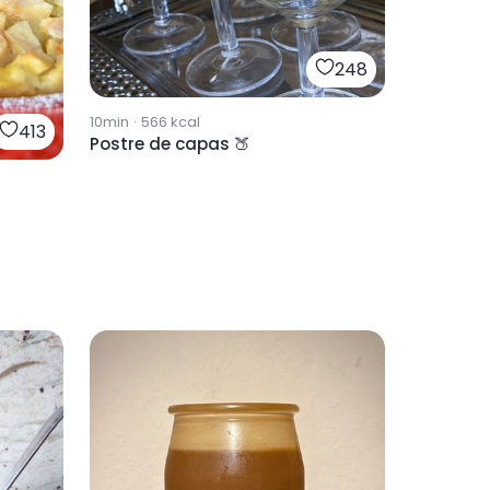
248
10min
·
566
kcal
413
Postre de capas 🍑