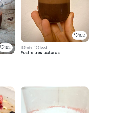
152
162
135min
·
196
kcal
Postre tres texturas