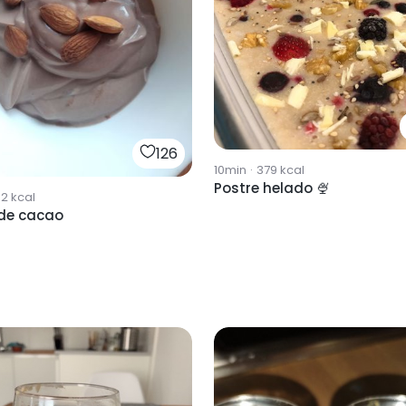
126
10min
·
379
kcal
Postre helado 🍨
92
kcal
 de cacao