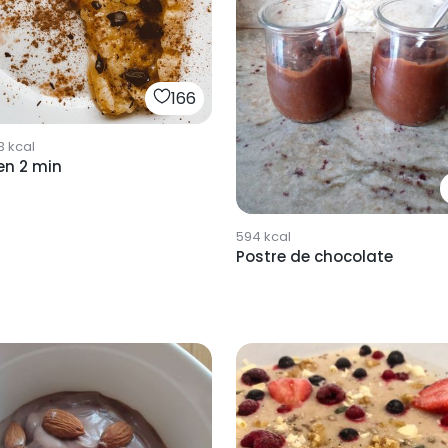
166
3
kcal
en 2 min
594
kcal
Postre de chocolate