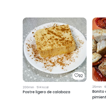
92
25min
·
200min
·
514
kcal
Bonito 
Postre ligero de calabaza
pimient
de aire