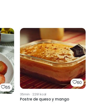
60
65
35min
·
2291
kcal
Postre de queso y mango