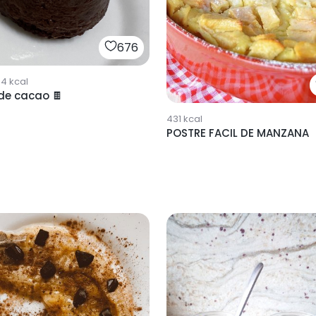
676
54
kcal
de cacao 🍫
431
kcal
POSTRE FACIL DE MANZANA