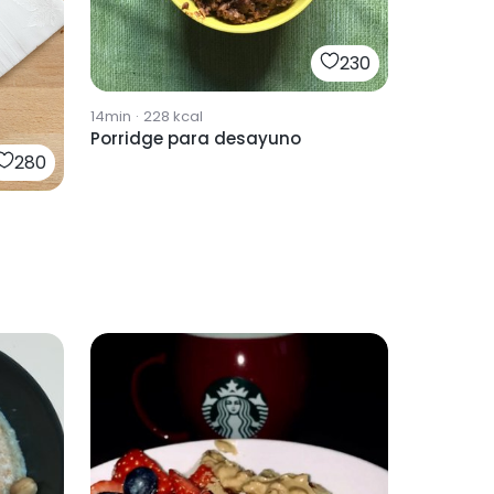
230
14min
·
228
kcal
Porridge para desayuno
280