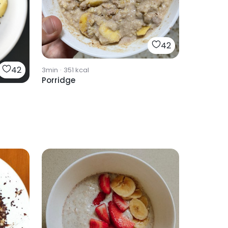
42
42
3min
·
351
kcal
Porridge