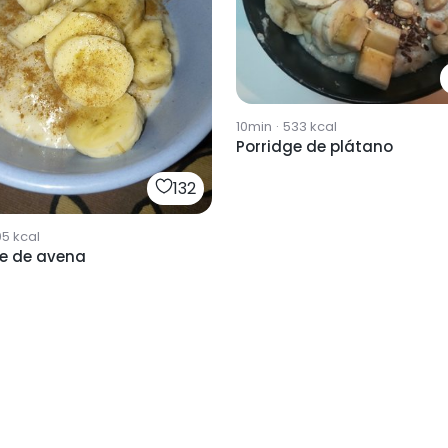
10min
·
533
kcal
Porridge de plátano
132
05
kcal
ge de avena