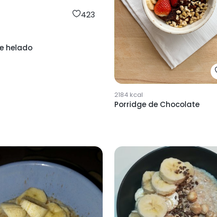
423
ge helado
2184
kcal
Porridge de Chocolate