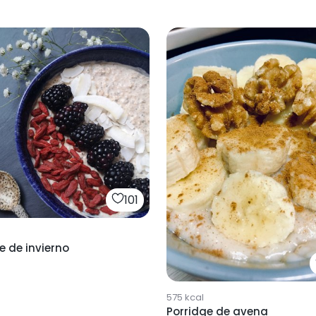
101
e de invierno
575
kcal
Porridge de avena