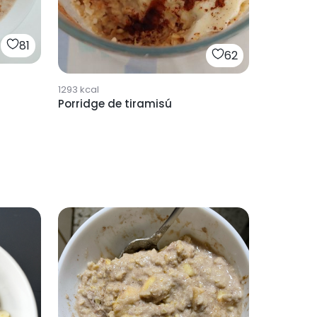
81
62
1293
kcal
Porridge de tiramisú