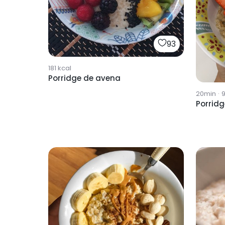
93
181
kcal
Porridge de avena
20min
·
Porrid