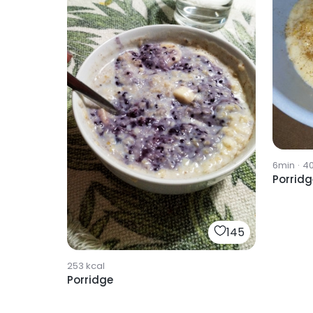
6min
·
4
Porrid
145
253
kcal
Porridge