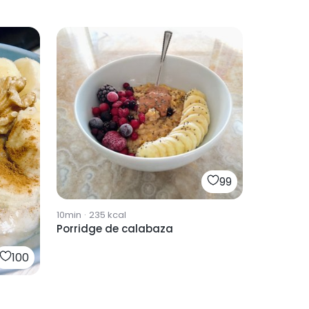
99
10min
·
235
kcal
Porridge de calabaza
100