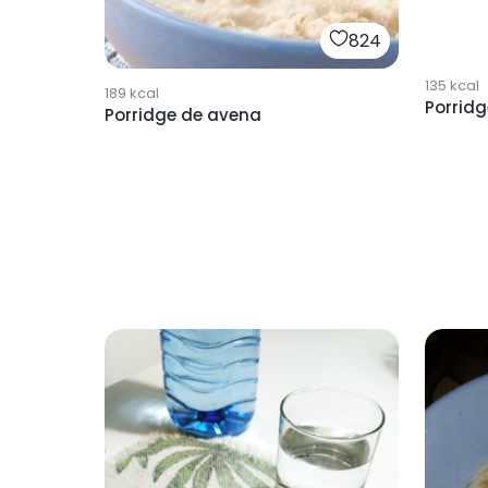
824
135
kcal
189
kcal
Porrid
Porridge de avena