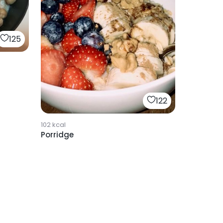
125
122
102
kcal
Porridge