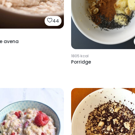
44
ge avena
1805
kcal
Porridge