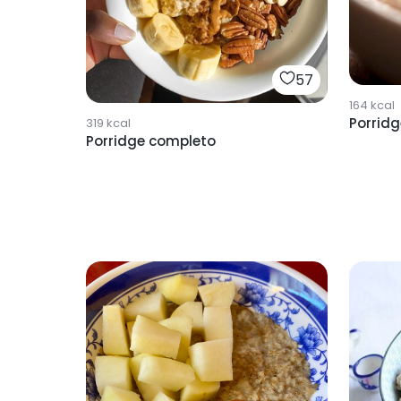
57
164
kcal
Porrid
319
kcal
Porridge completo