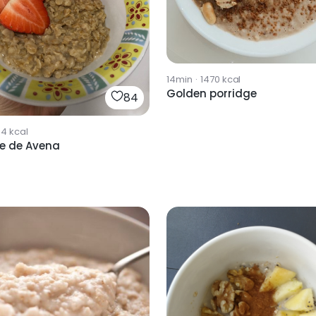
14min
·
1470
kcal
Golden porridge
84
94
kcal
ge de Avena