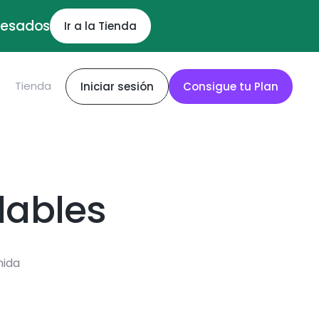
ocesados
Ir a la Tienda
S
Tienda
Iniciar sesión
Consigue tu Plan
dables
mida