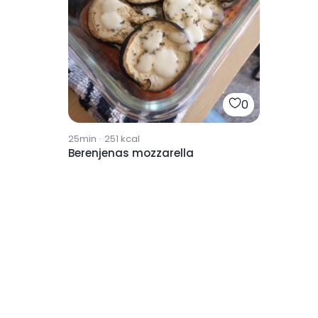
0
25min
·
251
kcal
Berenjenas mozzarella