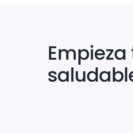
Empieza 
saludabl