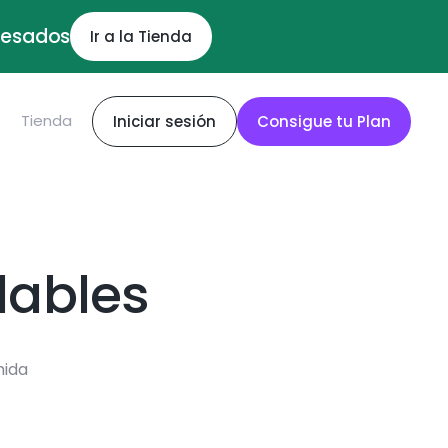
ocesados
Ir a la Tienda
S
Tienda
Iniciar sesión
Consigue tu Plan
dables
mida