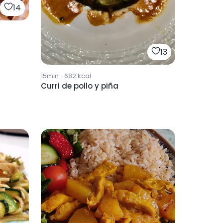
14
13
15min
·
682
kcal
Curri de pollo y piña