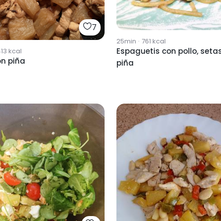
7
25min
·
761
kcal
Espaguetis con pollo, seta
13
kcal
on piña
piña