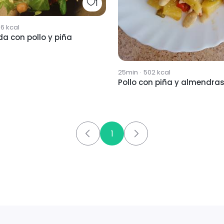
1
56
kcal
a con pollo y piña
25min
·
502
kcal
Pollo con piña y almendra
1