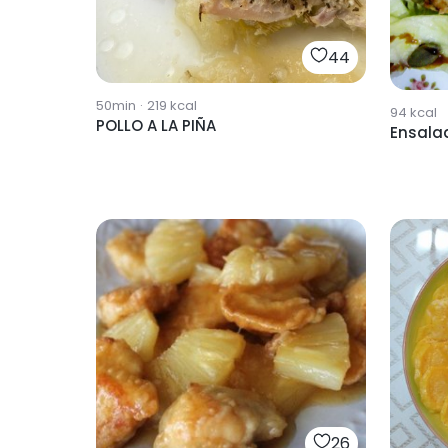
44
50min
·
219
kcal
94
kcal
POLLO A LA PIÑA
Ensalad
26