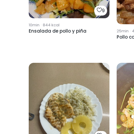
9
10min
·
844
kcal
Ensalada de pollo y piña
25min
·
4
Pollo c