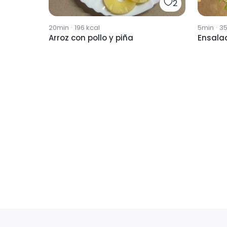
2
20min
·
196
kcal
5min
·
3
Arroz con pollo y piña
Ensalad