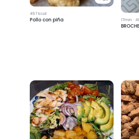
457
kcal
Pollo con piña
17min
·
4
BROCHE