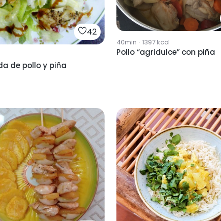
42
40min
·
1397
kcal
Pollo “agridulce” con piña
a de pollo y piña