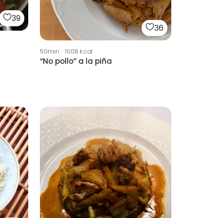
39
36
50min
·
1008
kcal
“No pollo” a la piña