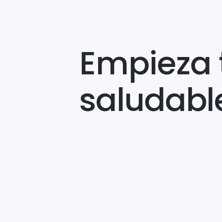
Empieza 
saludabl