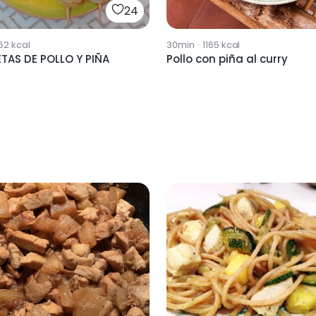
24
62
kcal
30min
·
1165
kcal
TAS DE POLLO Y PIÑA
Pollo con piña al curry