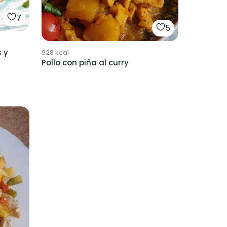
7
5
s y
928
kcal
Pollo con piña al curry