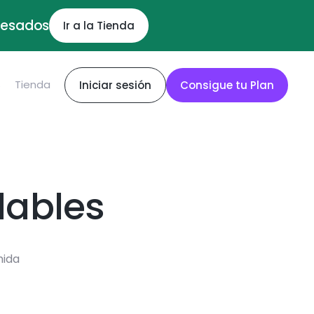
ocesados
Ir a la Tienda
S
Tienda
Iniciar sesión
Consigue tu Plan
dables
mida