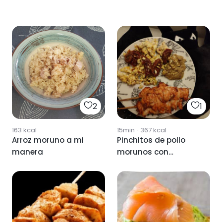
2
1
163
kcal
15min
·
367
kcal
Arroz moruno a mi
Pinchitos de pollo
manera
morunos con
tomates secos en
aove y salsa
especial.