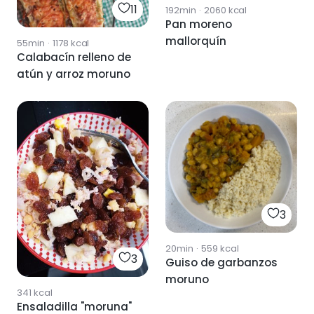
11
192min
·
2060
kcal
Pan moreno
mallorquín
55min
·
1178
kcal
Calabacín relleno de
atún y arroz moruno
3
20min
·
559
kcal
3
Guiso de garbanzos
moruno
341
kcal
Ensaladilla "moruna"