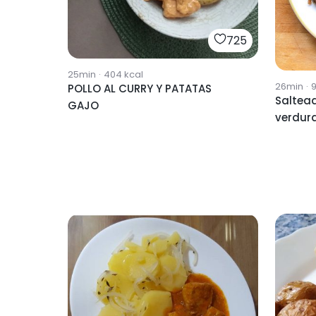
725
25min
·
404
kcal
26min
·
POLLO AL CURRY Y PATATAS
Saltead
GAJO
verdur