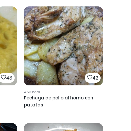
48
42
453
kcal
Pechuga de pollo al horno con
patatas