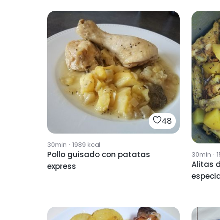
48
30min
·
1989
kcal
Pollo guisado con patatas
30min
·
1
Alitas 
express
especia