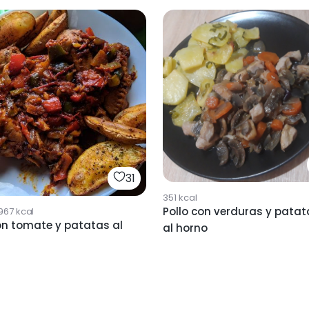
31
351
kcal
Pollo con verduras y patat
967
kcal
on tomate y patatas al
al horno