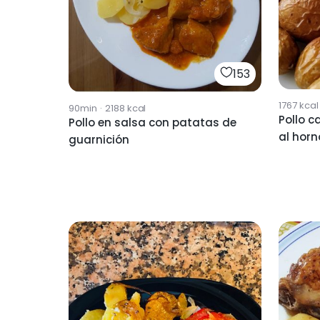
153
1767
kcal
90min
·
2188
kcal
Pollo 
Pollo en salsa con patatas de
al horn
guarnición