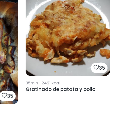
35
35min
·
2421
kcal
Gratinado de patata y pollo
35