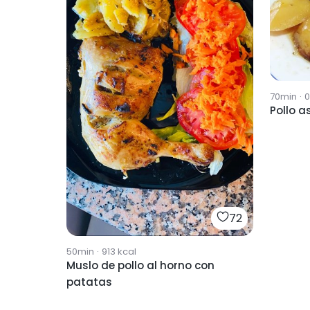
70min
·
0
Pollo 
72
50min
·
913
kcal
Muslo de pollo al horno con
patatas