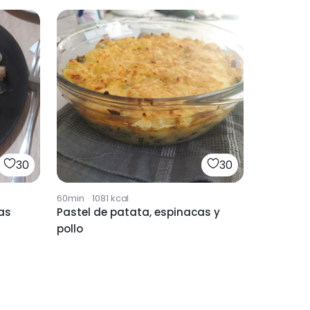
30
30
60min
·
1081
kcal
as
Pastel de patata, espinacas y
pollo