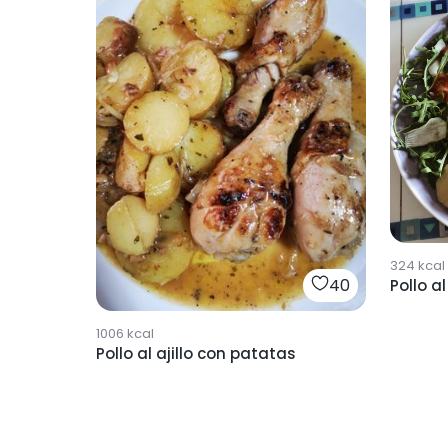
324
kcal
40
Pollo a
1006
kcal
Pollo al ajillo con patatas