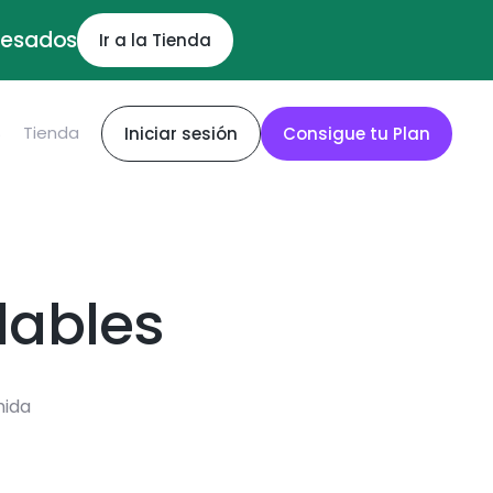
ocesados
Ir a la Tienda
S
Tienda
Iniciar sesión
Consigue tu Plan
dables
mida