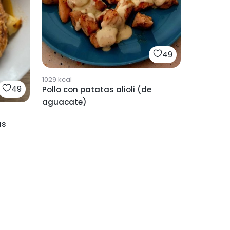
49
1029
kcal
49
Pollo con patatas alioli (de
aguacate)
as