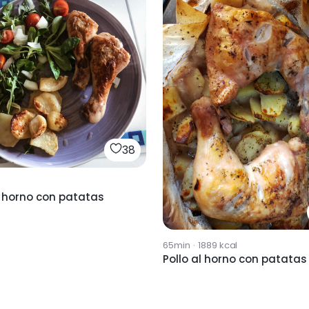
38
l horno con patatas
65min
·
1889
kcal
Pollo al horno con patatas