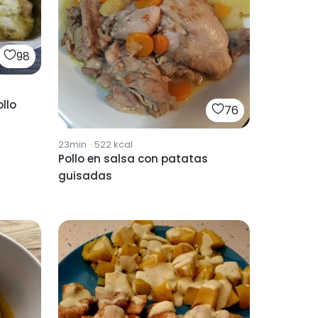
98
llo
76
23min
·
522
kcal
Pollo en salsa con patatas
guisadas