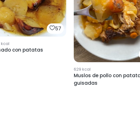
57
kcal
asado con patatas
629
kcal
Muslos de pollo con patat
guisadas