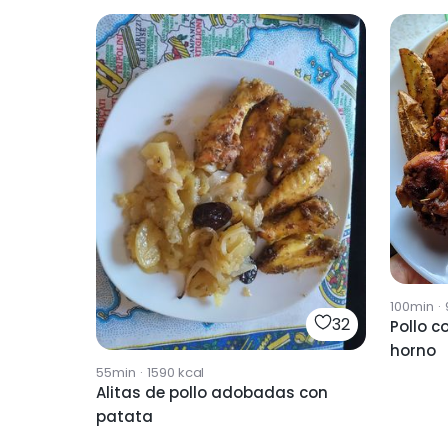
100min
·
32
Pollo c
horno
55min
·
1590
kcal
Alitas de pollo adobadas con
patata