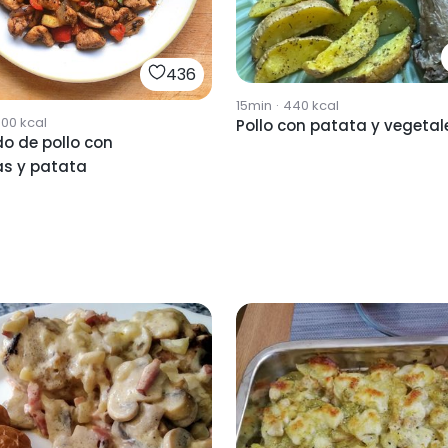
436
15min
·
440
kcal
900
kcal
Pollo con patata y vegetal
o de pollo con
as y patata