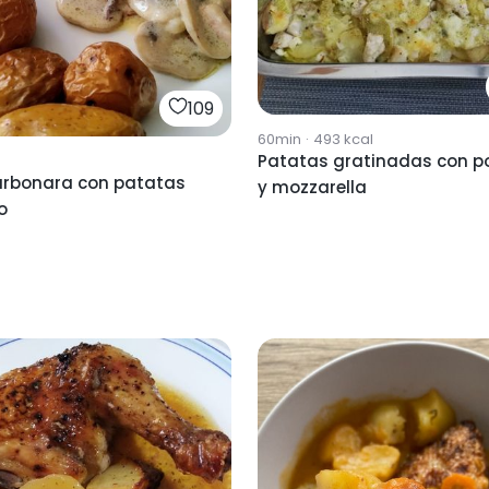
109
60min
·
493
kcal
Patatas gratinadas con po
carbonara con patatas
y mozzarella
o