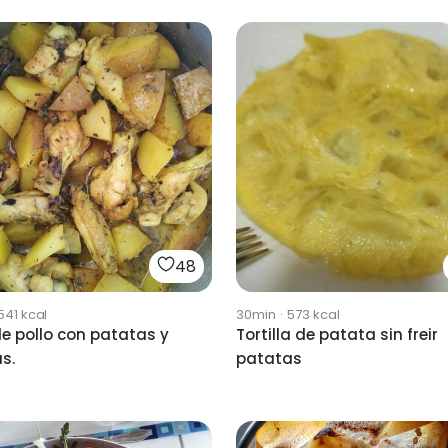
48
541
kcal
30min
·
573
kcal
de pollo con patatas y
Tortilla de patata sin freir
s.
patatas