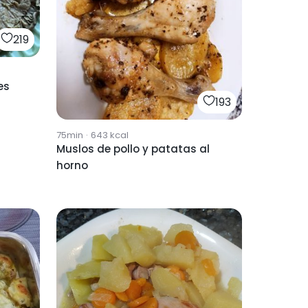
219
es
193
75min
·
643
kcal
Muslos de pollo y patatas al
horno