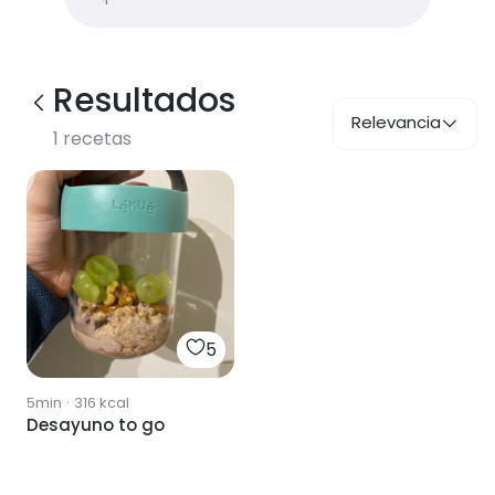
Resultados
Relevancia
1
recetas
5
5min
·
316
kcal
Desayuno to go