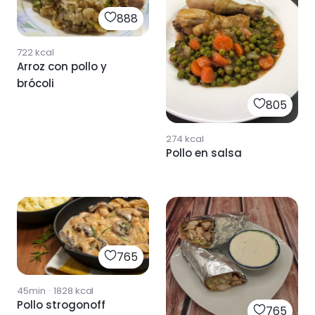
888
722
kcal
Arroz con pollo y
brócoli
805
274
kcal
Pollo en salsa
765
45min
·
1828
kcal
Pollo strogonoff
765