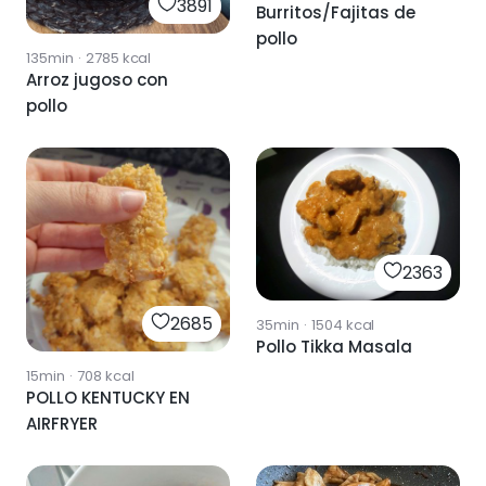
3891
Burritos/Fajitas de
pollo
135min
·
2785
kcal
Arroz jugoso con
pollo
2363
2685
35min
·
1504
kcal
Pollo Tikka Masala
15min
·
708
kcal
POLLO KENTUCKY EN
AIRFRYER