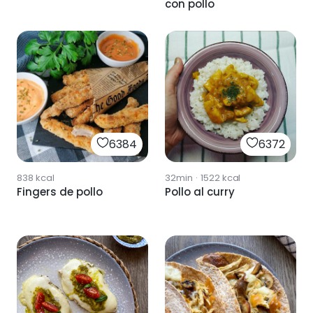
con pollo
6384
6372
838
kcal
32min
·
1522
kcal
Fingers de pollo
Pollo al curry