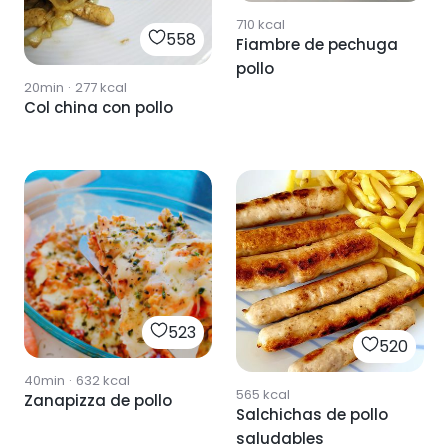
710
kcal
558
Fiambre de pechuga
pollo
20min
·
277
kcal
Col china con pollo
523
520
40min
·
632
kcal
565
kcal
Zanapizza de pollo
Salchichas de pollo
saludables