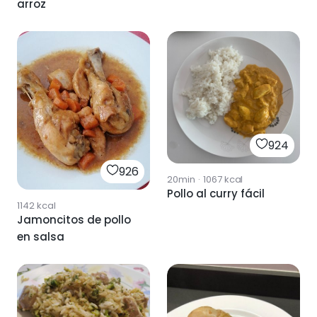
arroz
924
926
20min
·
1067
kcal
Pollo al curry fácil
1142
kcal
Jamoncitos de pollo
en salsa