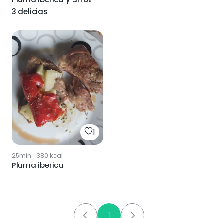
3 delicias
1
25min
·
380
kcal
Pluma iberica
1