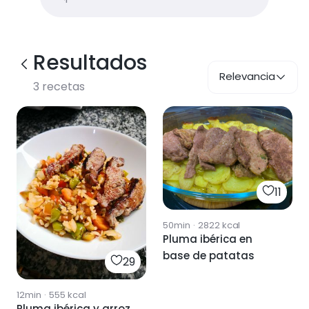
Resultados
Relevancia
3
recetas
11
50min
·
2822
kcal
Pluma ibérica en
base de patatas
29
12min
·
555
kcal
Pluma ibérica y arroz