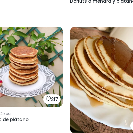
Donuts almendra y plátan
217
62
kcal
s de plátano