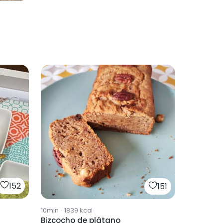
152
151
10min
·
1839
kcal
Bizcocho de plátano