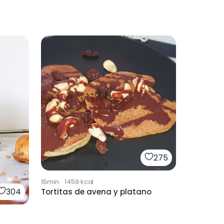
275
15min
·
1459
kcal
304
Tortitas de avena y platano