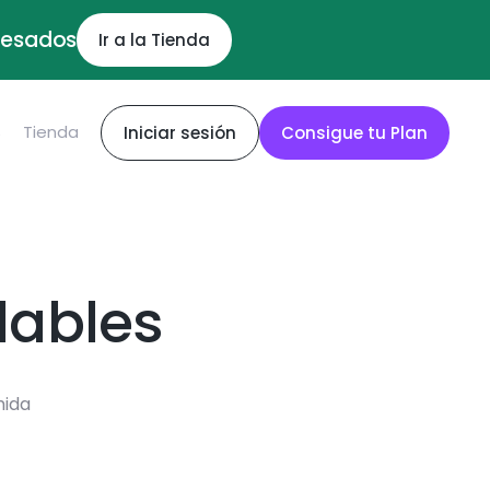
ocesados
Ir a la Tienda
S
Tienda
Iniciar sesión
Consigue tu Plan
dables
mida