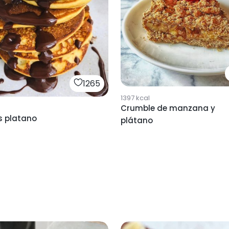
1265
1397
kcal
Crumble de manzana y
s platano
plátano