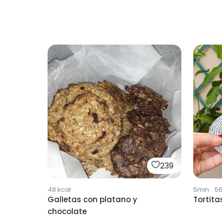
239
48
kcal
5min
·
5
Galletas con platano y
Tortita
chocolate