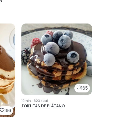
o
165
10min
·
823
kcal
TORTITAS DE PLÁTANO
166