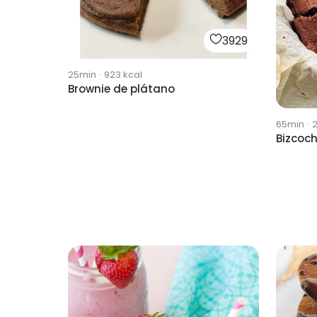
3929
25min
·
923
kcal
Brownie de plátano
65min
·
Bizcoch