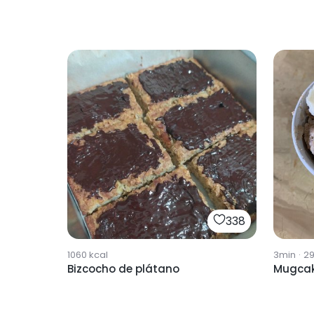
338
1060
kcal
3min
·
2
Bizcocho de plátano
Mugcak