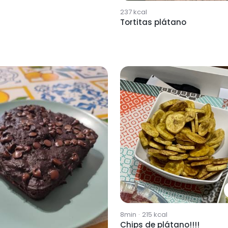
237
kcal
Tortitas plátano
8min
·
215
kcal
Chips de plátano!!!!