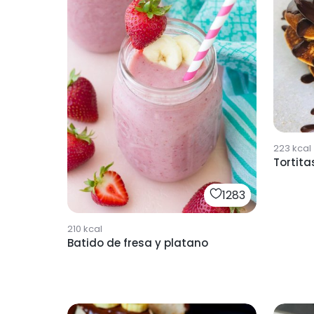
223
kcal
Tortita
1283
210
kcal
Batido de fresa y platano