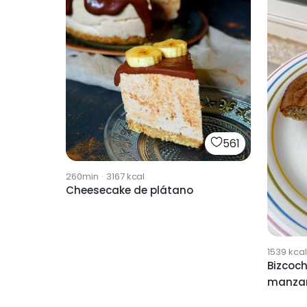
561
260min
·
3167
kcal
Cheesecake de plátano
1539
kcal
Bizcoch
manza