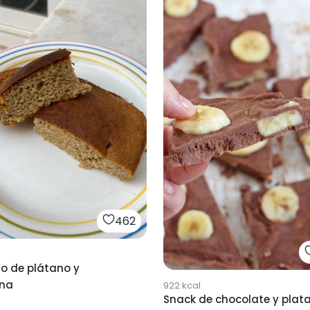
462
o de plátano y
na
922
kcal
Snack de chocolate y plat