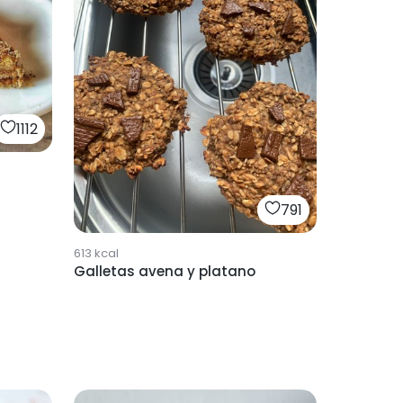
1112
791
613
kcal
Galletas avena y platano