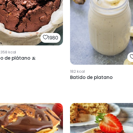
1980
2358
kcal
o de plátano 🍌
182
kcal
Batido de platano