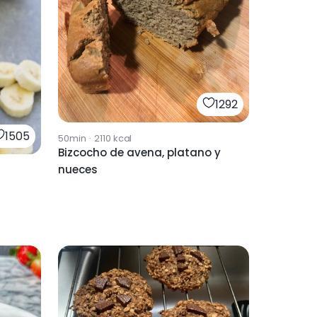
1292
1505
50min
·
2110
kcal
Bizcocho de avena, platano y
nueces