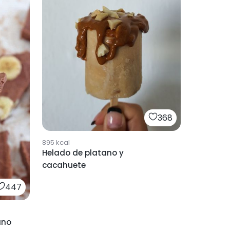
368
895
kcal
Helado de platano y
cacahuete
447
ano