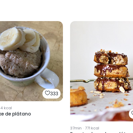
333
94
kcal
e de plátano
37min
·
771
kcal