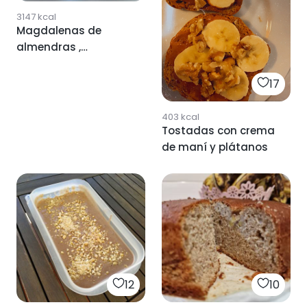
3147
kcal
Magdalenas de
almendras ,
plátanos y dátiles .
17
403
kcal
Tostadas con crema
de maní y plátanos
12
10