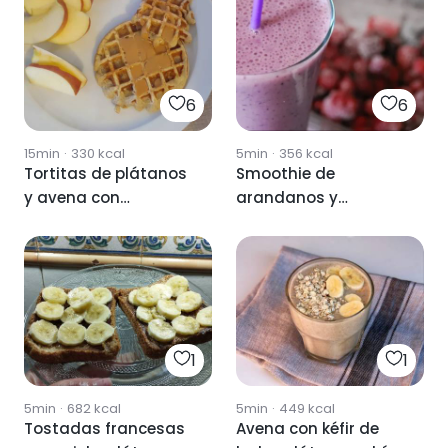
6
6
15min
·
330
kcal
5min
·
356
kcal
Tortitas de plátanos
Smoothie de
y avena con
arandanos y
manzana
platanos
1
1
5min
·
682
kcal
5min
·
449
kcal
Tostadas francesas
Avena con kéfir de