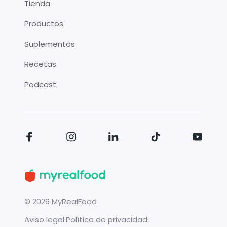
Tienda
Productos
Suplementos
Recetas
Podcast
©
2026
MyRealFood
Aviso legal
·
Política de privacidad
·