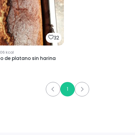
32
06
kcal
o de platano sin harina
1