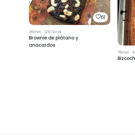
61
35min
·
1257
kcal
Brownie de plátano y
anacardos
75min
·
6
Bizcoch