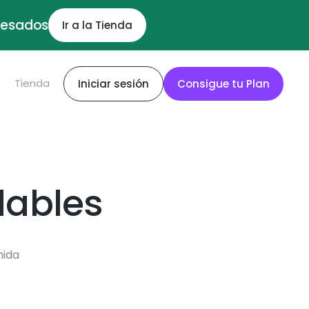
ocesados
Ir a la Tienda
S
Tienda
Iniciar sesión
Consigue tu Plan
dables
mida