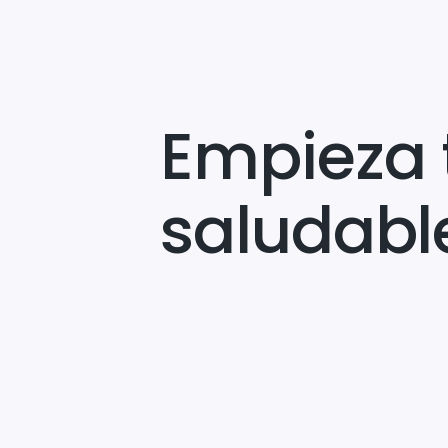
Empieza 
saludabl