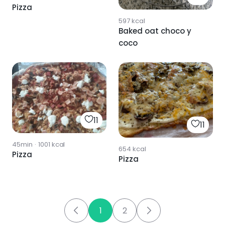
Pizza
597
kcal
Baked oat choco y
coco
11
11
45min
·
1001
kcal
654
kcal
Pizza
Pizza
1
2