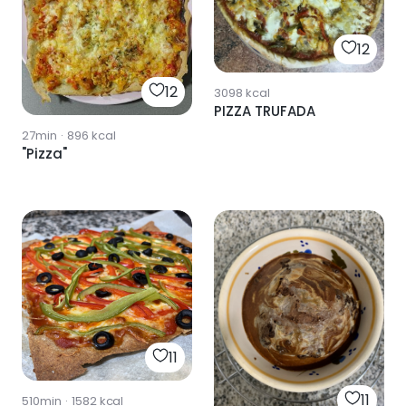
12
12
3098
kcal
PIZZA TRUFADA
27min
·
896
kcal
"Pizza"
11
11
510min
·
1582
kcal