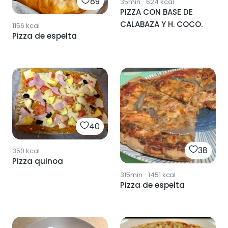
89
35min
·
624
kcal
PIZZA CON BASE DE
CALABAZA Y H. COCO.
1156
kcal
Pizza de espelta
40
38
350
kcal
Pizza quinoa
315min
·
1451
kcal
Pizza de espelta