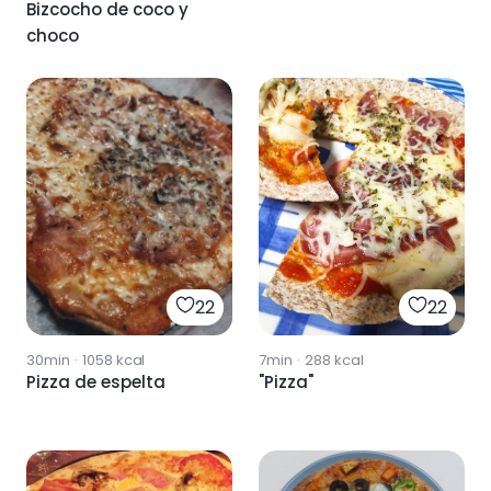
Bizcocho de coco y
choco
22
22
30min
·
1058
kcal
7min
·
288
kcal
Pizza de espelta
"Pizza"