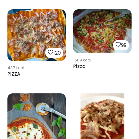
chocolate)
99
120
1569
kcal
Pizza
437
kcal
PIZZA