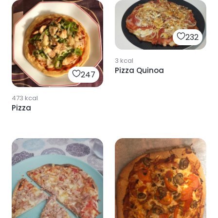
232
3
kcal
Pizza Quinoa
247
473
kcal
Pizza