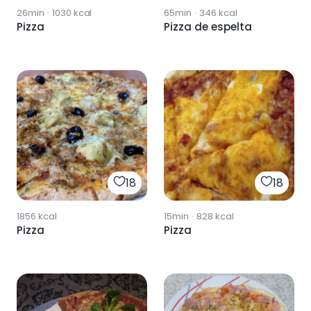
26min
·
1030
kcal
65min
·
346
kcal
Pizza
Pizza de espelta
18
18
1856
kcal
15min
·
828
kcal
Pizza
Pizza