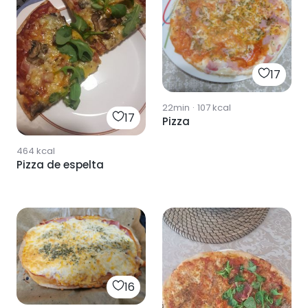
17
22min
·
107
kcal
17
Pizza
464
kcal
Pizza de espelta
16