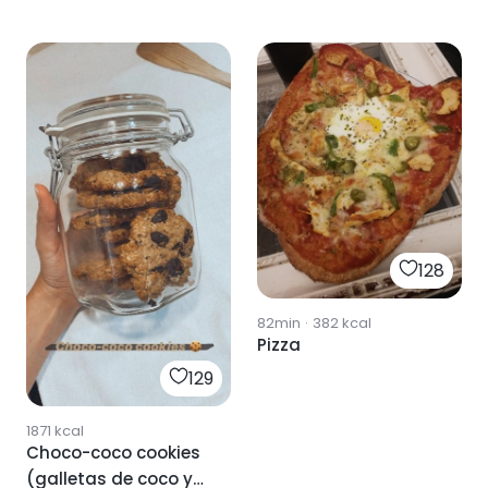
128
82min
·
382
kcal
Pizza
129
1871
kcal
Choco-coco cookies
(galletas de coco y