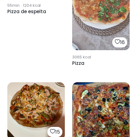
55min
·
1204
kcal
Pizza de espelta
16
3065
kcal
Pizza
15