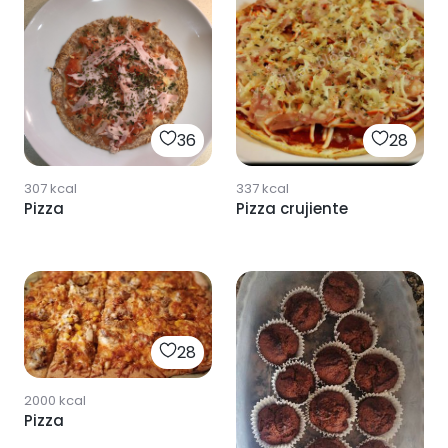
36
28
307
kcal
337
kcal
Pizza
Pizza crujiente
28
2000
kcal
Pizza