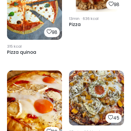
98
13min
·
636
kcal
Pizza
98
315
kcal
Pizza quinoa
45