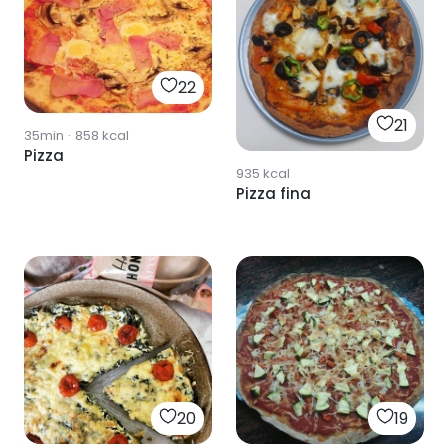
22
21
35min
·
858
kcal
Pizza
935
kcal
Pizza fina
20
19