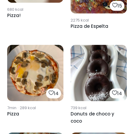
15
680
kcal
Pizza!
2275
kcal
Pizza de Espelta
14
14
7min
·
289
kcal
739
kcal
Pizza
Donuts de choco y
coco