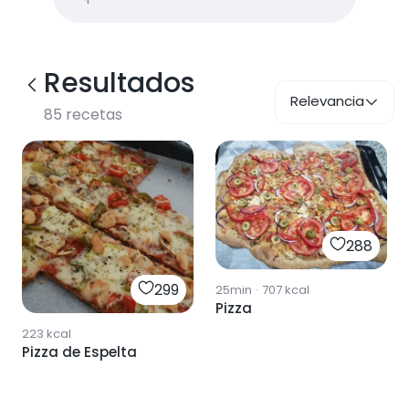
Resultados
Relevancia
85
recetas
288
299
25min
·
707
kcal
Pizza
223
kcal
Pizza de Espelta