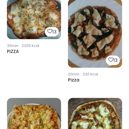
13
30min
·
2205
kcal
PIZZA
13
20min
·
230
kcal
Pizza