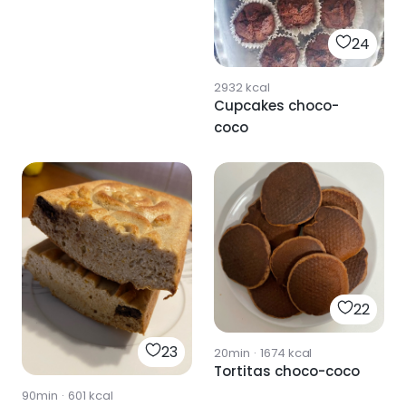
24
2932
kcal
Cupcakes choco-
coco
22
23
20min
·
1674
kcal
Tortitas choco-coco
90min
·
601
kcal