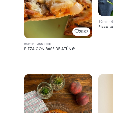
30min
·
Pizza 
2937
50min
·
300
kcal
PIZZA CON BASE DE ATÚN🍕