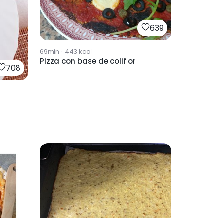
639
69min
·
443
kcal
Pizza con base de coliflor
708