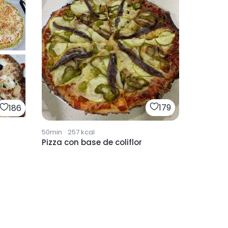
179
186
50min
·
257
kcal
Pizza con base de coliflor