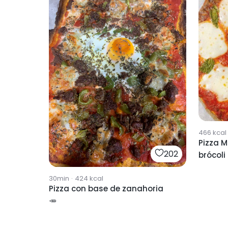
466
kcal
Pizza 
202
brócoli
30min
·
424
kcal
Pizza con base de zanahoria
🥕