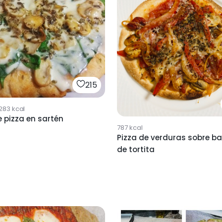
215
283
kcal
 pizza en sartén
787
kcal
Pizza de verduras sobre b
de tortita