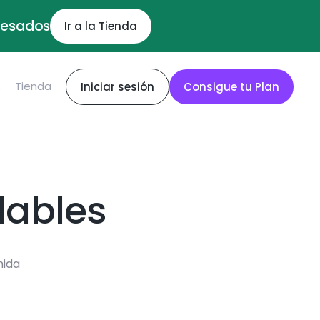
ocesados
Ir a la Tienda
S
Tienda
Iniciar sesión
Consigue tu Plan
dables
mida