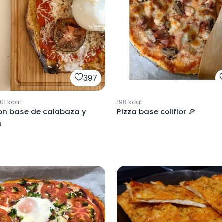
397
01
kcal
198
kcal
on base de calabaza y
Pizza base coliflor 🍕
a