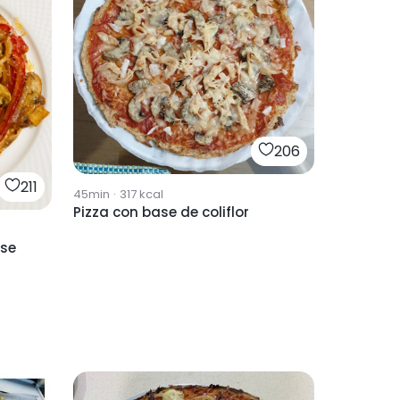
206
211
45min
·
317
kcal
Pizza con base de coliflor
ase