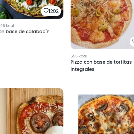
1202
696
kcal
con base de calabacín
555
kcal
Pizza con base de tortitas
integrales