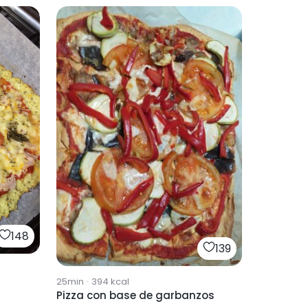
148
139
25min
·
394
kcal
Pizza con base de garbanzos