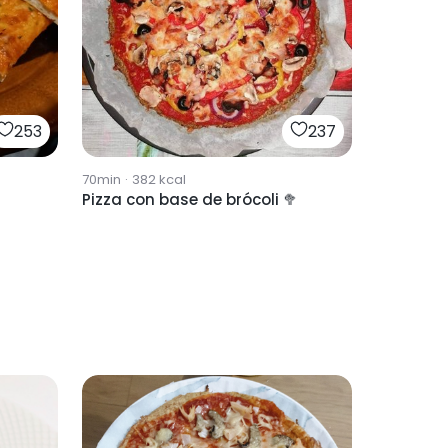
253
237
70min
·
382
kcal
Pizza con base de brócoli 🥦