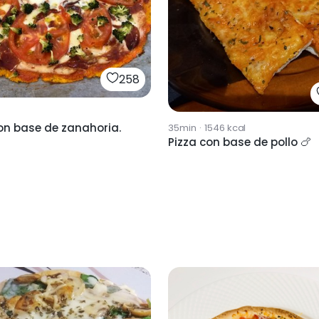
258
on base de zanahoria.
35min
·
1546
kcal
Pizza con base de pollo 🍗