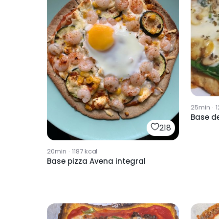
25min
·
1
Base de
218
20min
·
1187
kcal
Base pizza Avena integral