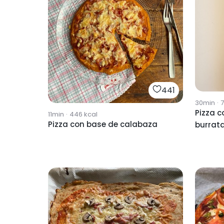
441
30min
·
7
Pizza c
11min
·
446
kcal
Pizza con base de calabaza
burrat