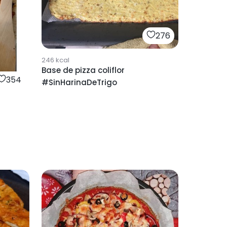
276
246
kcal
Base de pizza coliflor
354
#SinHarinaDeTrigo