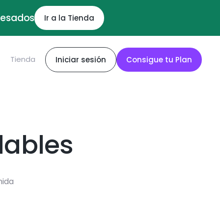
ocesados
Ir a la Tienda
S
Tienda
Iniciar sesión
Consigue tu Plan
dables
mida