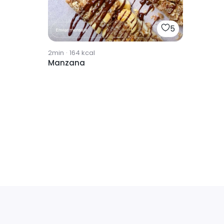
5
2min
·
164
kcal
Manzana