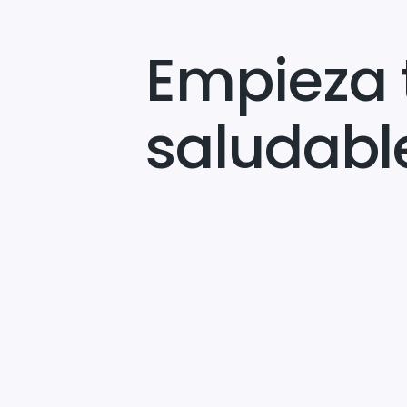
Empieza 
saludabl