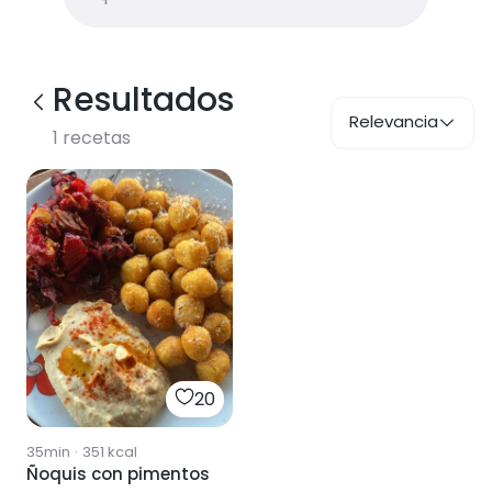
Resultados
Relevancia
1
recetas
20
35min
·
351
kcal
Ñoquis con pimentos