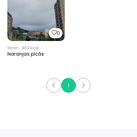
0
10min
·
453
kcal
Naranjas picás
1