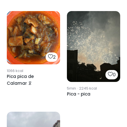
2
1066
kcal
0
Pica pica de
Calamar 🦑
5min
·
2245
kcal
Pica - pica