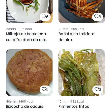
6
6
20min
·
336
kcal
20min
·
209
kcal
Milhoja de berenjena
Batata en freidora
en la freidora de aire
de aire
5
3
40min
·
1468
kcal
15min
·
432
kcal
Bizcocho de caquis
Pimientos fritos