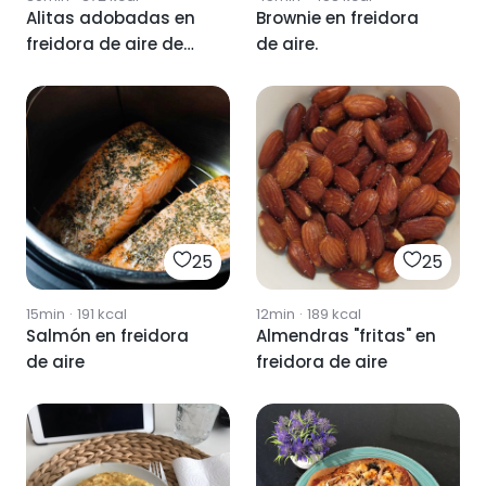
Alitas adobadas en
Brownie en freidora
freidora de aire de
de aire.
lidl
25
25
15min
·
191
kcal
12min
·
189
kcal
Salmón en freidora
Almendras "fritas" en
de aire
freidora de aire