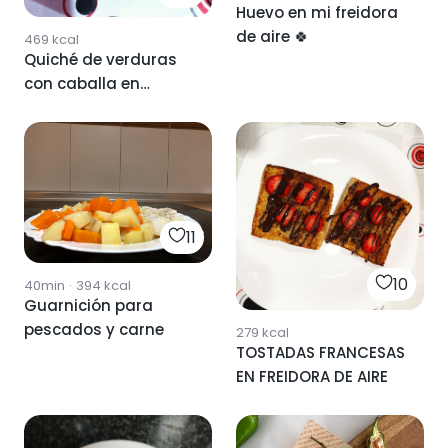
Huevo en mi freidora
de aire 🍀
469
kcal
Quiché de verduras
con caballa en
freidora de aire
11
10
40min
·
394
kcal
Guarnición para
pescados y carne
279
kcal
TOSTADAS FRANCESAS
EN FREIDORA DE AIRE