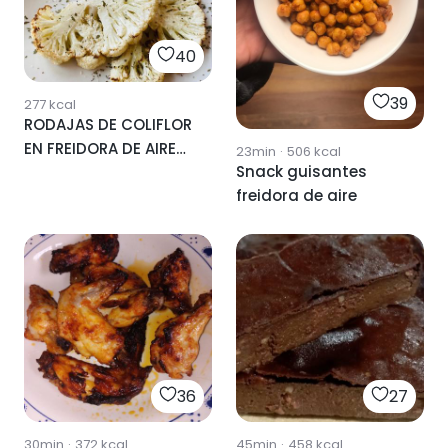
40
39
277
kcal
RODAJAS DE COLIFLOR
EN FREIDORA DE AIRE
23min
·
506
kcal
Snack guisantes
(SIN ACEITE) 😋
freidora de aire
36
27
30min
·
372
kcal
45min
·
458
kcal