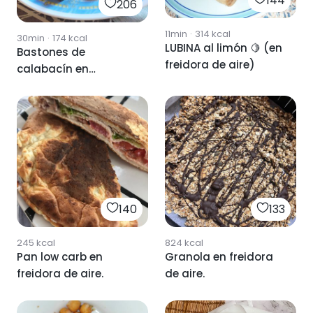
144
206
11min
·
314
kcal
30min
·
174
kcal
LUBINA al limón 🍋 (en
Bastones de
freidora de aire)
calabacín en
freidora de aire.
140
133
245
kcal
824
kcal
Pan low carb en
Granola en freidora
freidora de aire.
de aire.