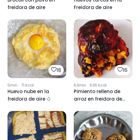
freidora de aire
Freidora de aire
18
16
5min
·
71
kcal
63min
·
635
kcal
Huevo nube en la
Pimiento relleno de
freidora de aire 🥚
arroz en freidora de
aire