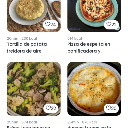
24
22
20min
·
230
kcal
614
kcal
Tortilla de patata
Pizza de espelta en
freidora de aire
panificadora y
freidora de aire
22
20
25min
·
574
kcal
25min
·
676
kcal
Brócoli con pavo en
Huevos turcos en la