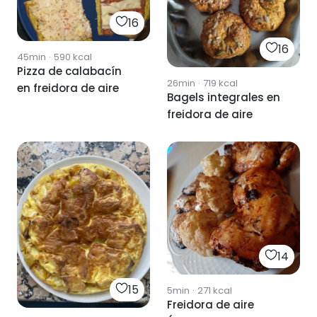
16
16
45min
·
590
kcal
Pizza de calabacín
26min
·
719
kcal
en freidora de aire
Bagels integrales en
freidora de aire
14
15
5min
·
271
kcal
Freidora de aire