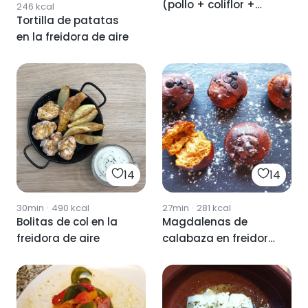
(pollo + coliflor +
246
kcal
Tortilla de patatas
champiñones)
en la freidora de aire
14
14
30min
·
490
kcal
27min
·
281
kcal
Bolitas de col en la
Magdalenas de
freidora de aire
calabaza en freidora
de aire