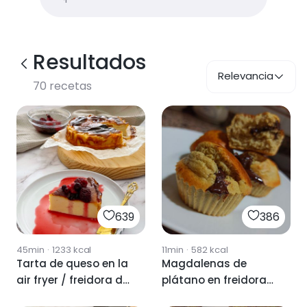
Resultados
Relevancia
70
recetas
639
386
45min
·
1233
kcal
11min
·
582
kcal
Tarta de queso en la
Magdalenas de
air fryer / freidora de
plátano en freidora
aire
de aire 🍌