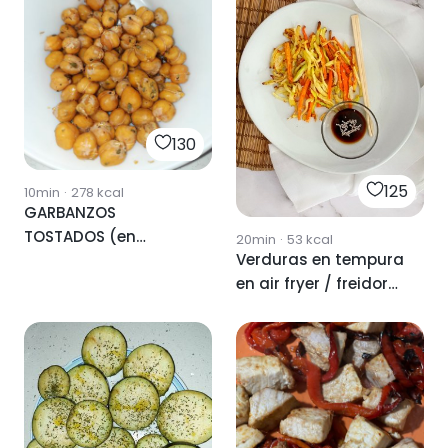
130
125
10min
·
278
kcal
GARBANZOS
TOSTADOS (en
20min
·
53
kcal
Verduras en tempura
freidora de aire)
en air fryer / freidora
de aire