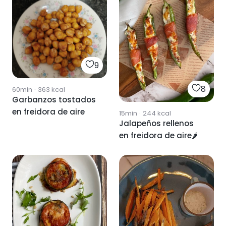
9
8
60min
·
363
kcal
Garbanzos tostados
en freidora de aire
15min
·
244
kcal
Jalapeños rellenos
en freidora de aire🌶️