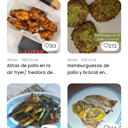
313
272
30min
·
1052
kcal
16min
·
335
kcal
Alitas de pollo en la
Hamburguesas de
air fryer/ freidora de
pollo y brócoli en
aire 🍗
freidora de aire