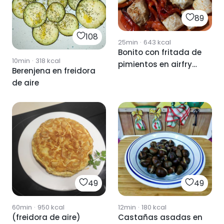
89
108
25min
·
643
kcal
Bonito con fritada de
10min
·
318
kcal
pimientos en airfry
Berenjena en freidora
(freidora de aire)
de aire
49
49
60min
·
950
kcal
12min
·
180
kcal
(freidora de aire)
Castañas asadas en