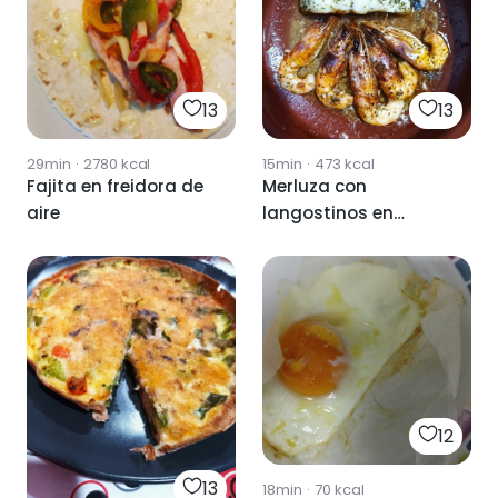
13
13
29min
·
2780
kcal
15min
·
473
kcal
Fajita en freidora de
Merluza con
aire
langostinos en
airfree FREIDORA de
aire
12
13
18min
·
70
kcal