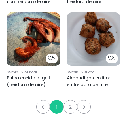
con freidora de aire
freidora de aire
2
2
25min
·
224
kcal
39min
·
281
kcal
Pulpo cocido al grill
Almondigas coliflor
(freidora de aire)
en freidora de aire
1
2