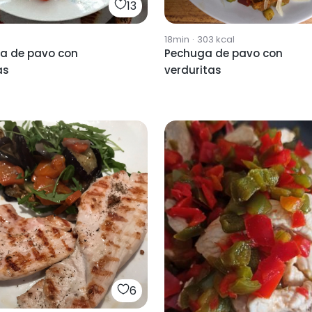
13
18min
·
303
kcal
a de pavo con
Pechuga de pavo con
as
verduritas
6