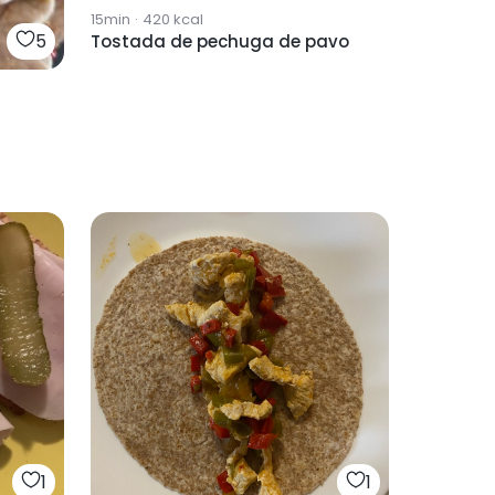
15min
·
420
kcal
5
Tostada de pechuga de pavo
1
1