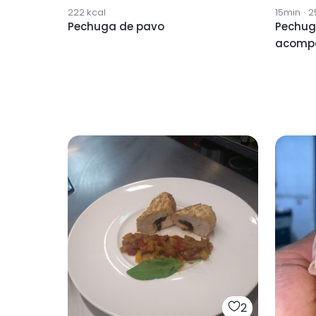
222
kcal
15min
·
2
Pechuga de pavo
Pechug
acomp
2