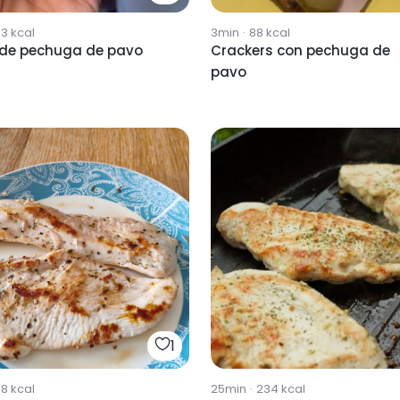
63
kcal
3min
·
88
kcal
o de pechuga de pavo
Crackers con pechuga de
pavo
1
08
kcal
25min
·
234
kcal