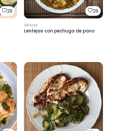
29
29
28
kcal
Lentejas con pechuga de pavo