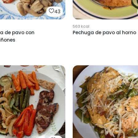
43
563
kcal
a de pavo con
Pechuga de pavo al horno
iñones