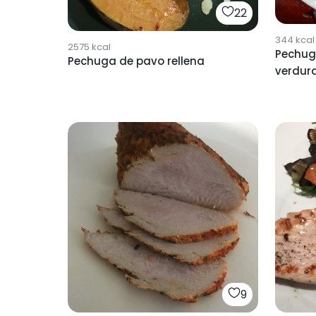
22
344
kcal
2575
kcal
Pechug
Pechuga de pavo rellena
verdur
9