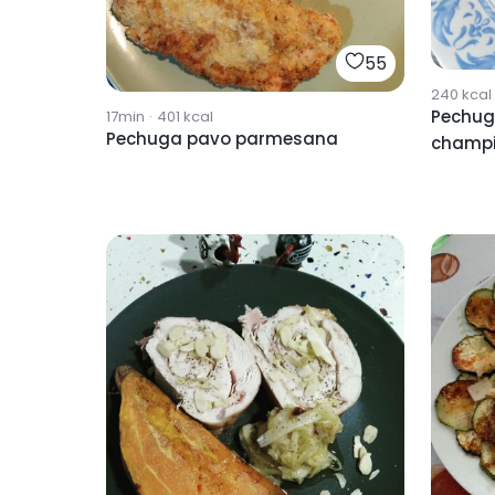
55
240
kcal
Pechug
17min
·
401
kcal
Pechuga pavo parmesana
champ