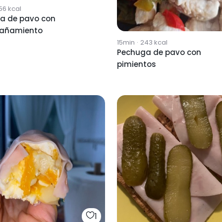
56
kcal
a de pavo con
añamiento
15min
·
243
kcal
Pechuga de pavo con
pimientos
1