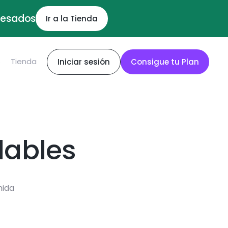
ocesados
Ir a la Tienda
S
Tienda
Iniciar sesión
Consigue tu Plan
dables
mida