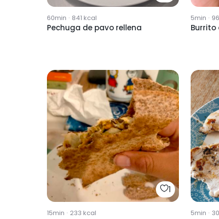
60min
·
841
kcal
5min
·
9
Pechuga de pavo rellena
Burrit
1
15min
·
233
kcal
5min
·
3