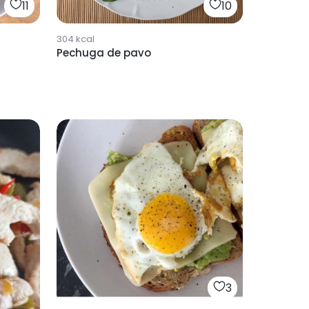
11
10
304
kcal
Pechuga de pavo
3