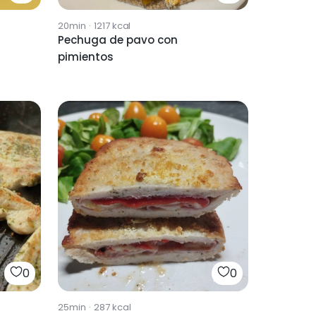
20min
·
1217
kcal
Pechuga de pavo con
pimientos
0
0
25min
·
287
kcal