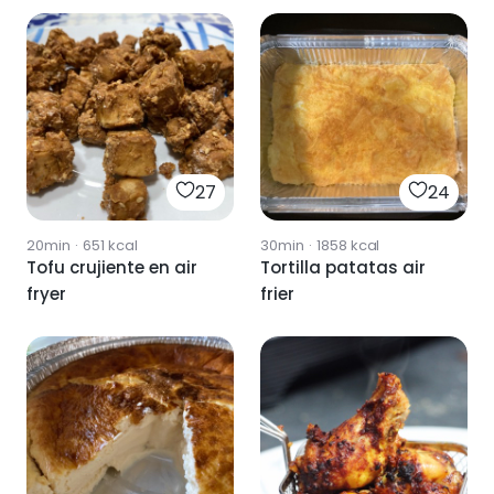
27
24
20min
·
651
kcal
30min
·
1858
kcal
Tofu crujiente en air
Tortilla patatas air
fryer
frier