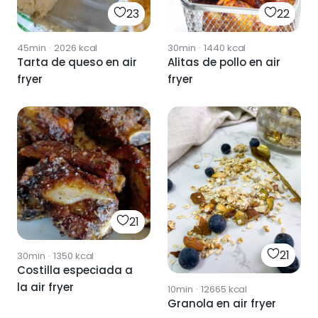
23
22
45min
·
2026
kcal
30min
·
1440
kcal
Tarta de queso en air
Alitas de pollo en air
fryer
fryer
21
21
30min
·
1350
kcal
Costilla especiada a
la air fryer
10min
·
12665
kcal
Granola en air fryer