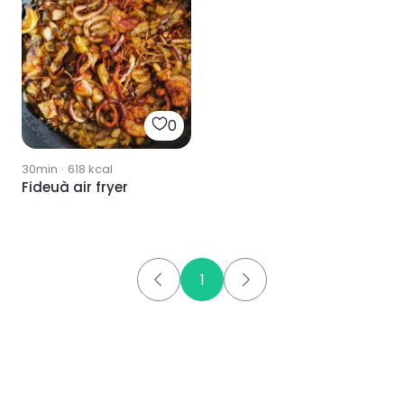
0
30min
·
618
kcal
Fideuà air fryer
1