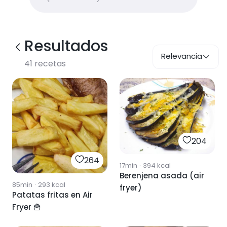
Resultados
Relevancia
41
recetas
204
264
17min
·
394
kcal
Berenjena asada (air
85min
·
293
kcal
fryer)
Patatas fritas en Air
Fryer 🍟