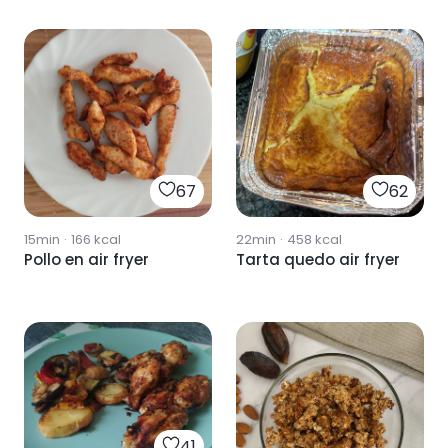
67
62
15min
·
166
kcal
22min
·
458
kcal
Pollo en air fryer
Tarta quedo air fryer
41