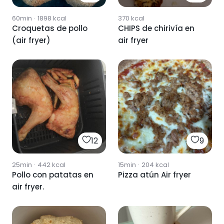
60min
·
1898
kcal
370
kcal
Croquetas de pollo
CHIPS de chirivía en
(air fryer)
air fryer
12
9
25min
·
442
kcal
15min
·
204
kcal
Pollo con patatas en
Pizza atún Air fryer
air fryer.