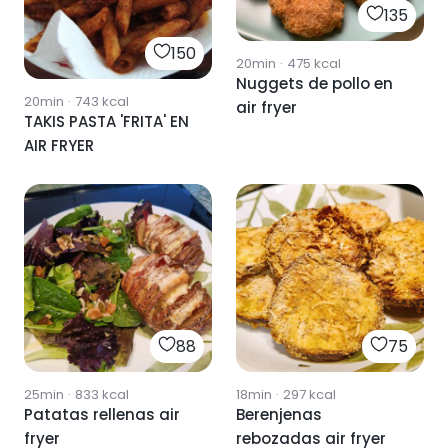
135
150
20min
·
475
kcal
Nuggets de pollo en
20min
·
743
kcal
air fryer
TAKIS PASTA 'FRITA' EN
AIR FRYER
88
75
25min
·
833
kcal
18min
·
297
kcal
Patatas rellenas air
Berenjenas
fryer
rebozadas air fryer