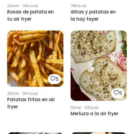
20min
·
146
kcal
796
kcal
Rosas de patata en
Alitas y patatas en
tu air fryer
la hay fayer
5
5
30min
·
194
kcal
Patatas fritas en air
fryer
13min
·
113
kcal
Merluza a la air fryer