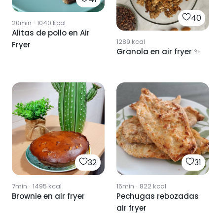
40
20min
·
1040
kcal
Alitas de pollo en Air
1289
kcal
Fryer
Granola en air fryer ✨
32
31
7min
·
1495
kcal
15min
·
822
kcal
Brownie en air fryer
Pechugas rebozadas
air fryer