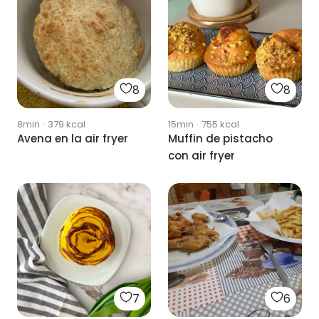
8
8
8min
·
379
kcal
15min
·
755
kcal
Avena en la air fryer
Muffin de pistacho
con air fryer
7
6