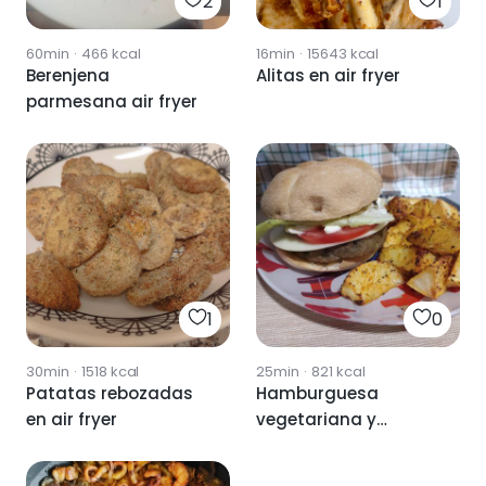
2
1
60min
·
466
kcal
16min
·
15643
kcal
Berenjena
Alitas en air fryer
parmesana air fryer
1
0
30min
·
1518
kcal
25min
·
821
kcal
Patatas rebozadas
Hamburguesa
en air fryer
vegetariana y
patatas Air fryer