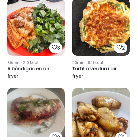
3
2
35min
·
210
kcal
20min
·
621
kcal
Albóndigas en air
Tortilla verdura air
fryer
fryer