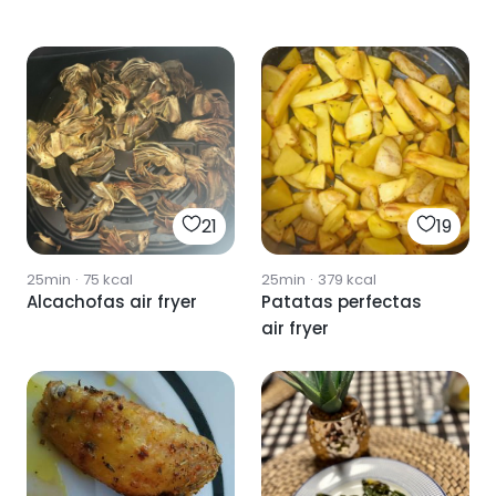
21
19
25min
·
75
kcal
25min
·
379
kcal
Alcachofas air fryer
Patatas perfectas
air fryer