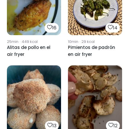
16
14
25min
·
449
kcal
10min
·
29
kcal
Alitas de pollo en el
Pimientos de padrón
air fryer
en air fryer
13
12