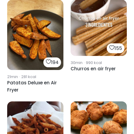
155
194
30min
·
990
kcal
Churros en air fryer
21min
·
281
kcal
Patatas Deluxe en Air
Fryer