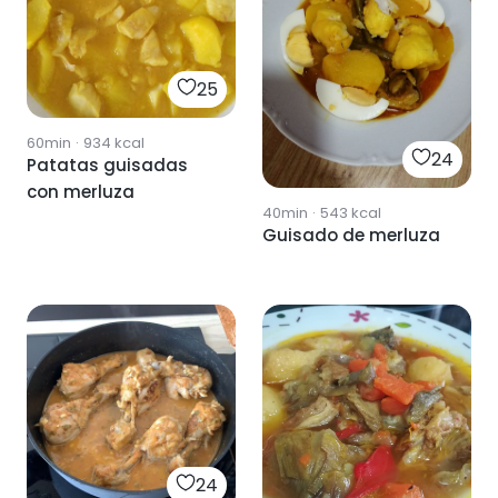
25
60min
·
934
kcal
24
Patatas guisadas
con merluza
40min
·
543
kcal
Guisado de merluza
24