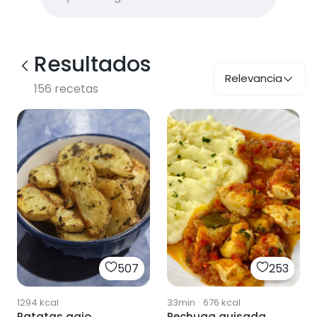
Resultados
Relevancia
156
recetas
507
253
1294
kcal
33min
·
676
kcal
Patatas gajo
Pechuga guisada