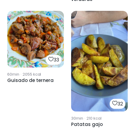
33
60min
·
2055
kcal
Guisado de ternera
32
30min
·
210
kcal
Patatas gajo