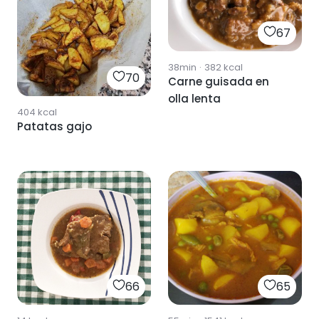
67
38min
·
382
kcal
70
Carne guisada en
olla lenta
404
kcal
Patatas gajo
66
65