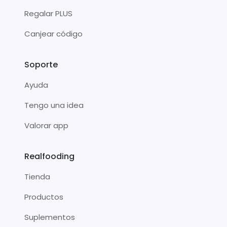
Regalar PLUS
Canjear código
Soporte
Ayuda
Tengo una idea
Valorar app
Realfooding
Tienda
Productos
Suplementos