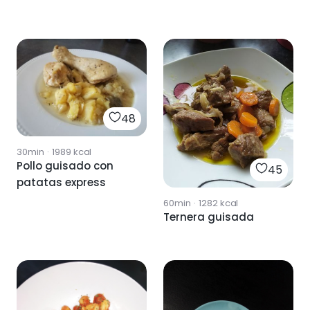
48
30min
·
1989
kcal
Pollo guisado con
45
patatas express
60min
·
1282
kcal
Ternera guisada