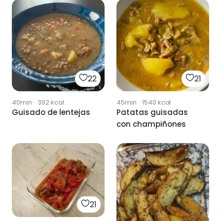
22
21
40min
·
392
kcal
45min
·
1540
kcal
Guisado de lentejas
Patatas guisadas
con champiñones
21