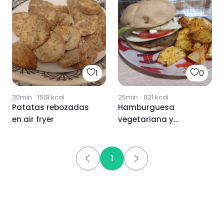
1
0
30min
·
1518
kcal
25min
·
821
kcal
Patatas rebozadas
Hamburguesa
en air fryer
vegetariana y
patatas Air fryer
1