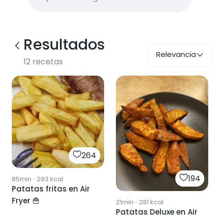
Resultados
Relevancia
12
recetas
264
194
85min
·
293
kcal
Patatas fritas en Air
Fryer 🍟
21min
·
281
kcal
Patatas Deluxe en Air