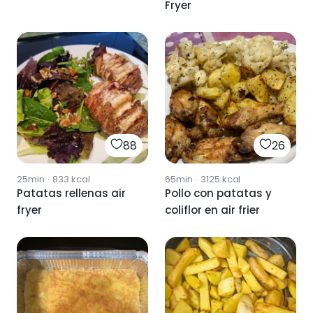
Fryer
88
26
25min
·
833
kcal
65min
·
3125
kcal
Patatas rellenas air
Pollo con patatas y
fryer
coliflor en air frier