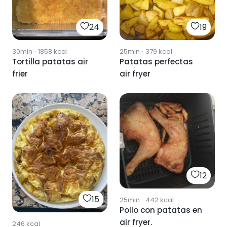
24
19
30min
·
1858
kcal
25min
·
379
kcal
Tortilla patatas air
Patatas perfectas
frier
air fryer
12
15
25min
·
442
kcal
Pollo con patatas en
air fryer.
246
kcal