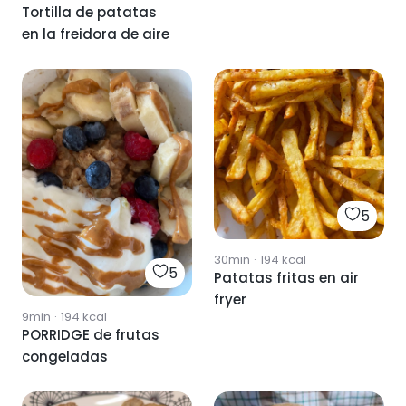
Tortilla de patatas
en la freidora de aire
5
30min
·
194
kcal
5
Patatas fritas en air
fryer
9min
·
194
kcal
PORRIDGE de frutas
congeladas