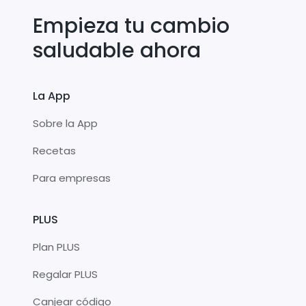
Empieza tu cambio
saludable ahora
La App
Sobre la App
Recetas
Para empresas
PLUS
Plan PLUS
Regalar PLUS
Canjear código