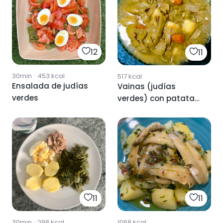
12
11
30min
·
453
kcal
517
kcal
Ensalada de judías
Vainas (judías
verdes
verdes) con patatas
y zanahoria
11
11
30min
·
298
kcal
1068
kcal