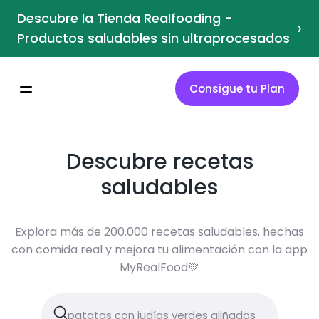
Descubre la Tienda Realfooding -
›
Productos saludables sin ultraprocesados
Consigue tu Plan
Descubre recetas
saludables
Explora más de 200.000 recetas saludables, hechas
con comida real y mejora tu alimentación con la app
MyRealFood💚