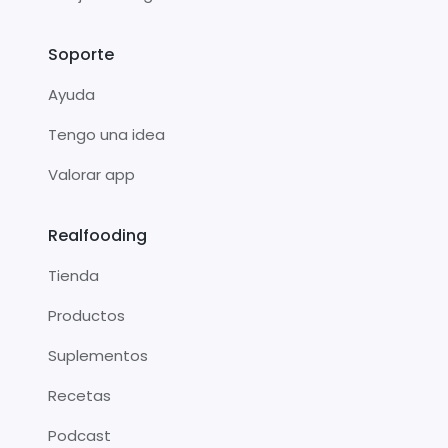
Soporte
Ayuda
Tengo una idea
Valorar app
Realfooding
Tienda
Productos
Suplementos
Recetas
Podcast