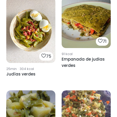
71
91
kcal
75
Empanada de judias
verdes
25min
·
304
kcal
Judías verdes