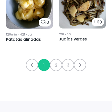
10
10
291
kcal
120min
·
421
kcal
Judías verdes
Patatas aliñadas
1
2
3