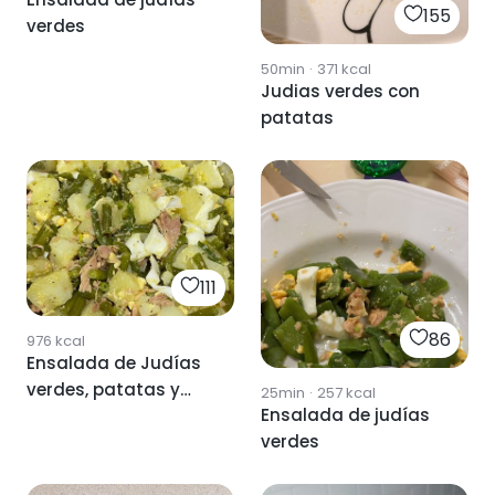
155
verdes
50min
·
371
kcal
Judias verdes con
patatas
111
86
976
kcal
Ensalada de Judías
verdes, patatas y
25min
·
257
kcal
Ensalada de judías
Melva 🤤
verdes