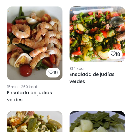
18
814
kcal
19
Ensalada de judías
verdes
15min
·
260
kcal
Ensalada de judías
verdes