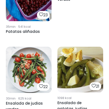
23
35min
·
541
kcal
Patatas aliñadas
21
22
1098
kcal
30min
·
625
kcal
Ensalada de
Ensalada de judias
patatas, judías