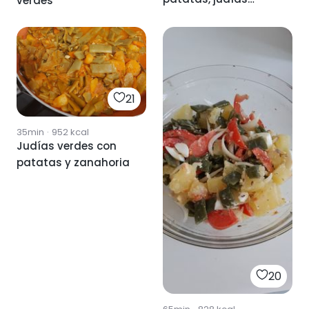
verdes
verdes y huevo
21
35min
·
952
kcal
Judías verdes con
patatas y zanahoria
20