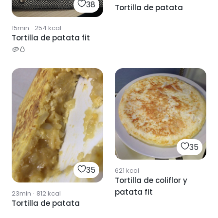
38
Tortilla de patata
15min
·
254
kcal
Tortilla de patata fit
🥔🥚
35
35
621
kcal
Tortilla de coliflor y
patata fit
23min
·
812
kcal
Tortilla de patata