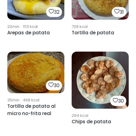
32
31
20min
·
1113
kcal
708
kcal
Arepas de patata
Tortilla de patata
30
35min
·
468
kcal
30
Tortilla de patata al
micro no-frita real
294
kcal
Chips de patata