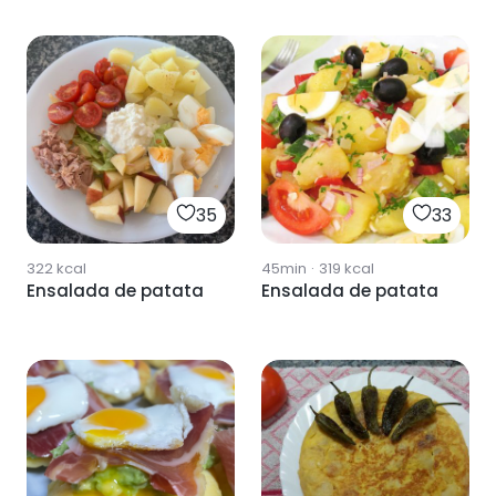
35
33
322
kcal
45min
·
319
kcal
Ensalada de patata
Ensalada de patata