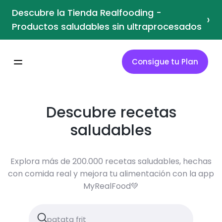
Descubre la Tienda Realfooding -
›
Productos saludables sin ultraprocesados
Consigue tu Plan
Descubre recetas
saludables
Explora más de 200.000 recetas saludables, hechas
con comida real y mejora tu alimentación con la app
MyRealFood💚