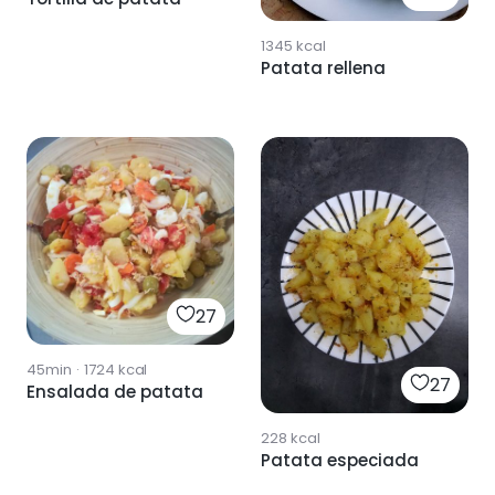
1345
kcal
Patata rellena
27
45min
·
1724
kcal
27
Ensalada de patata
228
kcal
Patata especiada