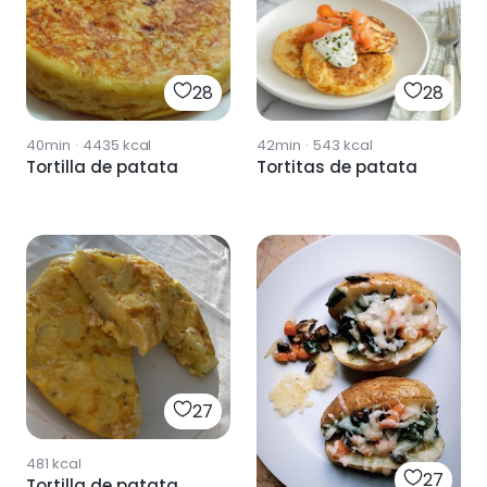
28
28
40min
·
4435
kcal
42min
·
543
kcal
Tortilla de patata
Tortitas de patata
27
481
kcal
27
Tortilla de patata