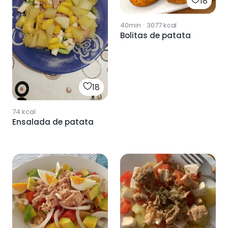
18
40min
·
3077
kcal
Bolitas de patata
18
74
kcal
Ensalada de patata