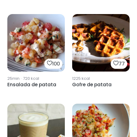
100
77
25min
·
720
kcal
1225
kcal
Ensalada de patata
Gofre de patata