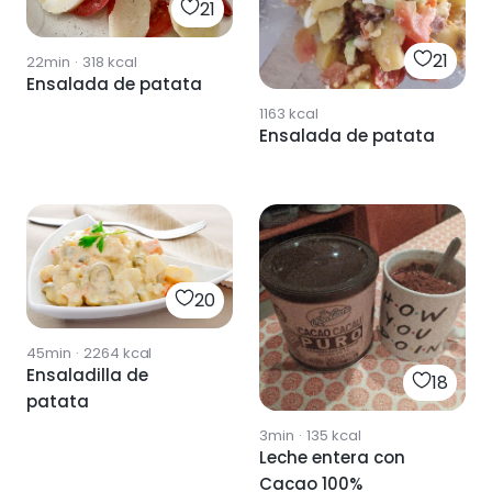
21
21
22min
·
318
kcal
Ensalada de patata
1163
kcal
Ensalada de patata
20
45min
·
2264
kcal
Ensaladilla de
18
patata
3min
·
135
kcal
Leche entera con
Cacao 100%