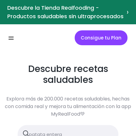
Descubre la Tienda Realfooding -
›
Productos saludables sin ultraprocesados
Consigue tu Plan
Descubre recetas
saludables
Explora más de 200.000 recetas saludables, hechas
con comida real y mejora tu alimentación con la app
MyRealFood💚