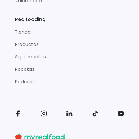
Valorar app
Realfooding
Tienda
Productos
Suplementos
Recetas
Podcast