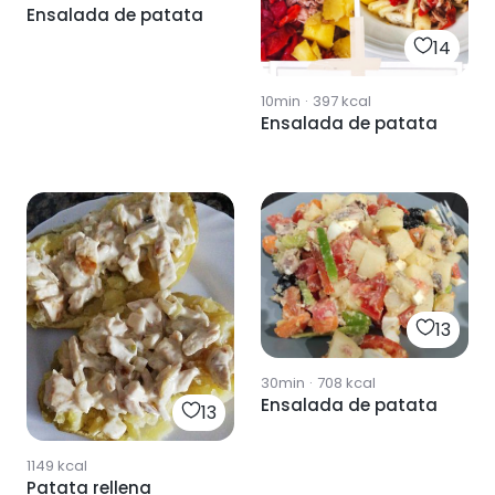
Ensalada de patata
14
10min
·
397
kcal
Ensalada de patata
13
30min
·
708
kcal
Ensalada de patata
13
1149
kcal
Patata rellena