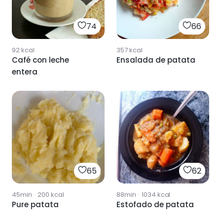
74
66
92
kcal
357
kcal
Café con leche
Ensalada de patata
entera
65
62
45min
·
200
kcal
88min
·
1034
kcal
Pure patata
Estofado de patata