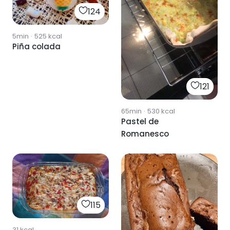
124
5min
·
525
kcal
Piña colada
121
65min
·
530
kcal
Pastel de
Romanesco
115
31
kcal