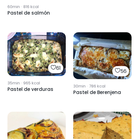
60min
·
816
kcal
Pastel de salmón
61
56
35min
·
965
kcal
30min
·
786
kcal
Pastel de verduras
Pastel de Berenjena