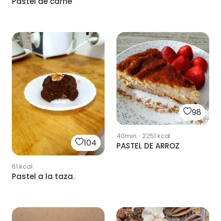
Pastel de carne
98
40min
·
2251
kcal
104
PASTEL DE ARROZ
61
kcal
Pastel a la taza.