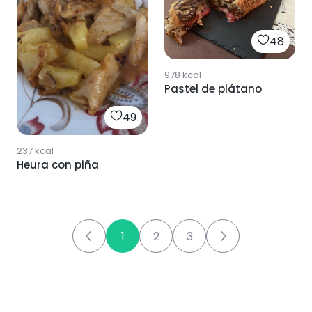
48
978
kcal
Pastel de plátano
49
237
kcal
Heura con piña
1
2
3