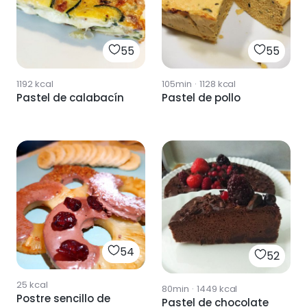
55
55
1192
kcal
105min
·
1128
kcal
Pastel de calabacín
Pastel de pollo
54
52
25
kcal
80min
·
1449
kcal
Postre sencillo de
Pastel de chocolate