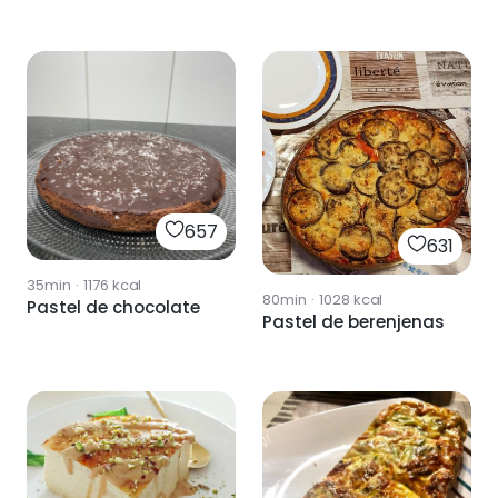
657
631
35min
·
1176
kcal
80min
·
1028
kcal
Pastel de chocolate
Pastel de berenjenas