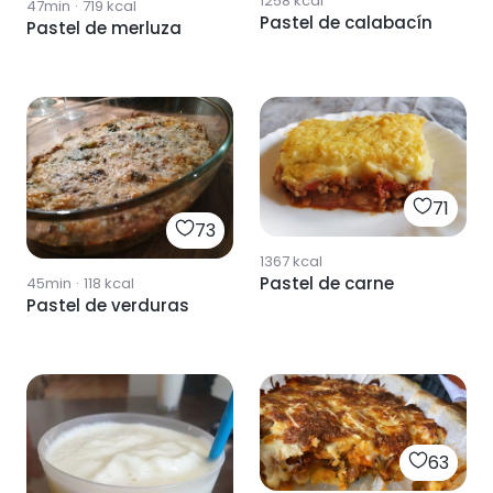
1258
kcal
47min
·
719
kcal
Pastel de calabacín
Pastel de merluza
71
73
1367
kcal
Pastel de carne
45min
·
118
kcal
Pastel de verduras
63