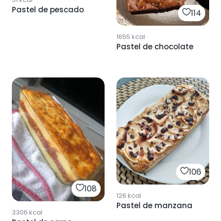
Pastel de pescado
114
1655
kcal
Pastel de chocolate
106
108
126
kcal
Pastel de manzana
3306
kcal