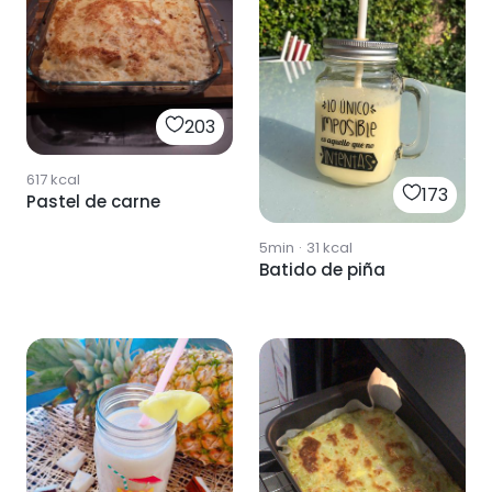
203
617
kcal
173
Pastel de carne
5min
·
31
kcal
Batido de piña