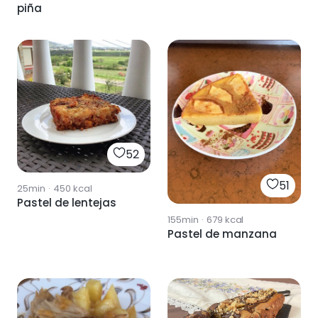
piña
52
51
25min
·
450
kcal
Pastel de lentejas
155min
·
679
kcal
Pastel de manzana