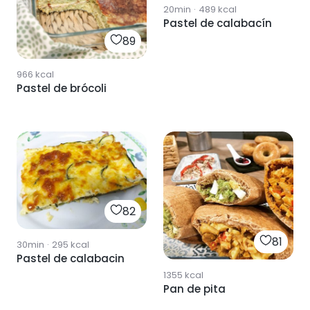
20min
·
489
kcal
Pastel de calabacín
89
966
kcal
Pastel de brócoli
82
81
30min
·
295
kcal
Pastel de calabacin
1355
kcal
Pan de pita