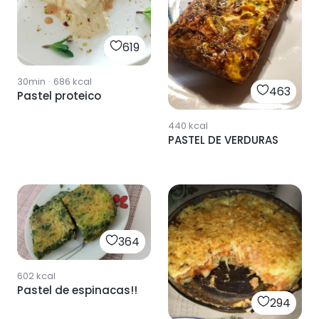
619
30min
·
686
kcal
463
Pastel proteico
440
kcal
PASTEL DE VERDURAS
364
602
kcal
Pastel de espinacas!!
294