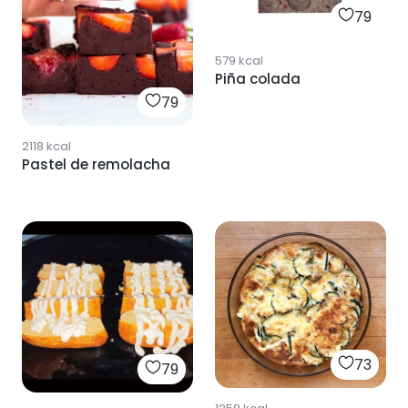
79
579
kcal
Piña colada
79
2118
kcal
Pastel de remolacha
73
79