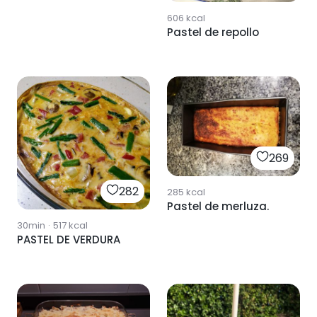
606
kcal
Pastel de repollo
269
282
285
kcal
Pastel de merluza.
30min
·
517
kcal
PASTEL DE VERDURA