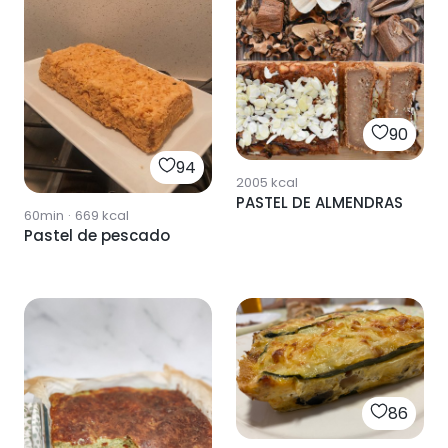
90
94
2005
kcal
PASTEL DE ALMENDRAS
60min
·
669
kcal
Pastel de pescado
86