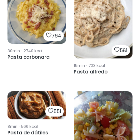
764
581
30min
·
2740
kcal
Pasta carbonara
15min
·
703
kcal
Pasta alfredo
551
8min
·
566
kcal
Pasta de dátiles