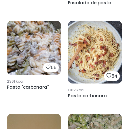
Ensalada de pasta
55
54
2361
kcal
Pasta "carbonara"
1782
kcal
Pasta carbonara