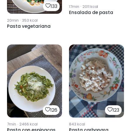
133
17min
·
2011
kcal
Ensalada de pasta
20min
·
353
kcal
Pasta vegetariana
126
123
7min
·
2466
kcal
843
kcal
Pasta con espinacas
Pasta carbonara