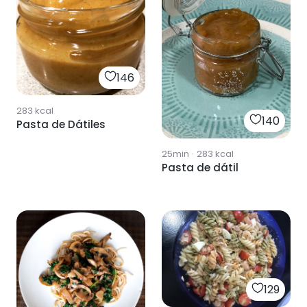
146
283
kcal
140
Pasta de Dátiles
25min
·
283
kcal
Pasta de dátil
129