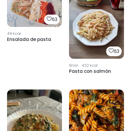
63
49
kcal
Ensalada de pasta
63
9min
·
422
kcal
Pasta con salmón