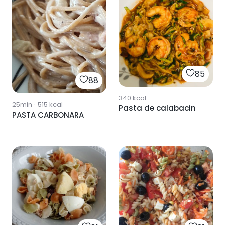
85
88
340
kcal
25min
·
515
kcal
Pasta de calabacin
PASTA CARBONARA