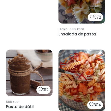
372
14min
·
589
kcal
Ensalada de pasta
312
588
kcal
304
Pasta de dátil