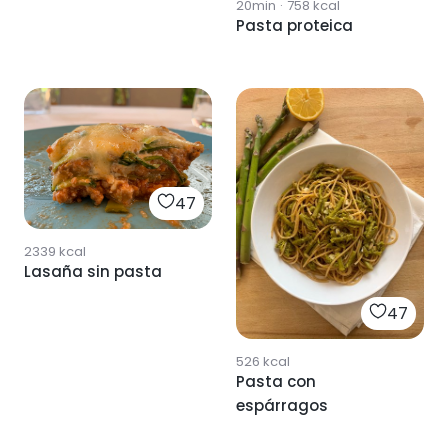
20min
·
758
kcal
Pasta proteica
47
2339
kcal
Lasaña sin pasta
47
526
kcal
Pasta con
espárragos