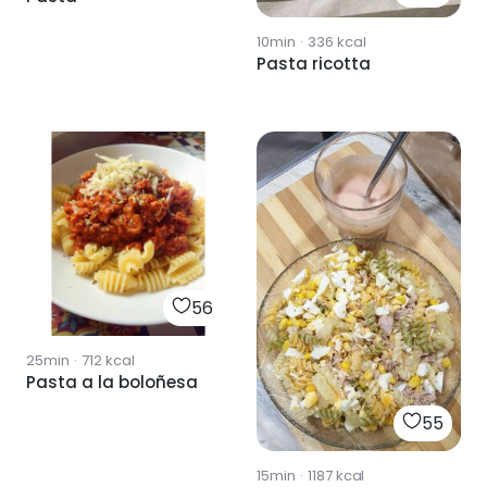
10min
·
336
kcal
Pasta ricotta
56
25min
·
712
kcal
Pasta a la boloñesa
55
15min
·
1187
kcal