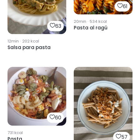
61
20min
·
534
kcal
63
Pasta al ragú
12min
·
202
kcal
Salsa para pasta
60
731
kcal
57
Pasta