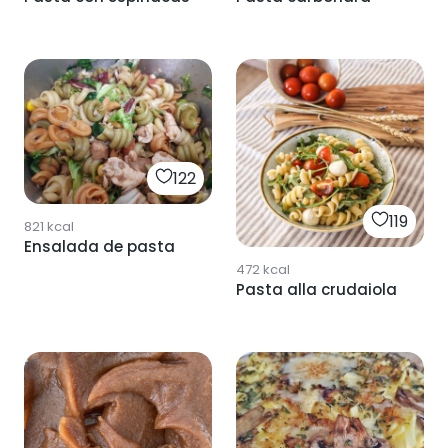
122
119
821
kcal
Ensalada de pasta
472
kcal
Pasta alla crudaiola