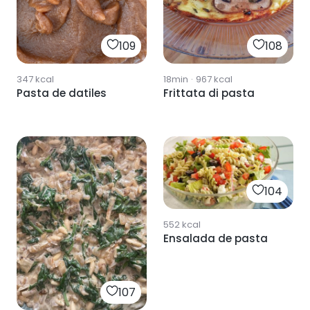
109
108
347
kcal
18min
·
967
kcal
Pasta de datiles
Frittata di pasta
104
552
kcal
Ensalada de pasta
107