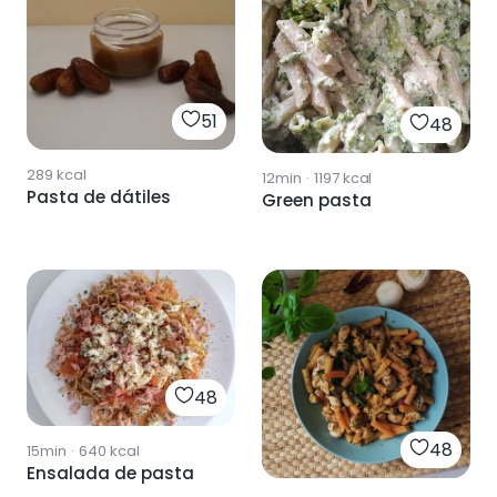
51
48
289
kcal
12min
·
1197
kcal
Pasta de dátiles
Green pasta
48
48
15min
·
640
kcal
Ensalada de pasta