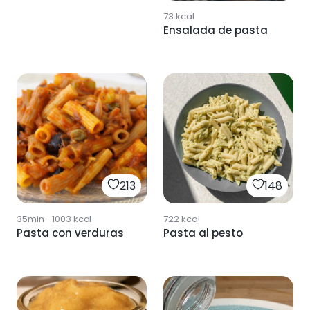
73
kcal
Ensalada de pasta
213
148
35min
·
1003
kcal
722
kcal
Pasta con verduras
Pasta al pesto