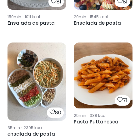
81
81
150min
·
1011
kcal
20min
·
1545
kcal
Ensalada de pasta
Ensalada de pasta
71
80
25min
·
338
kcal
Pasta Puttanesca
35min
·
2395
kcal
ensalada de pasta