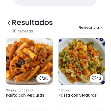
Resultados
Relevancia
30
recetas
213
43
35min
·
1003
kcal
416
kcal
Pasta con verduras
Pasta con verduras