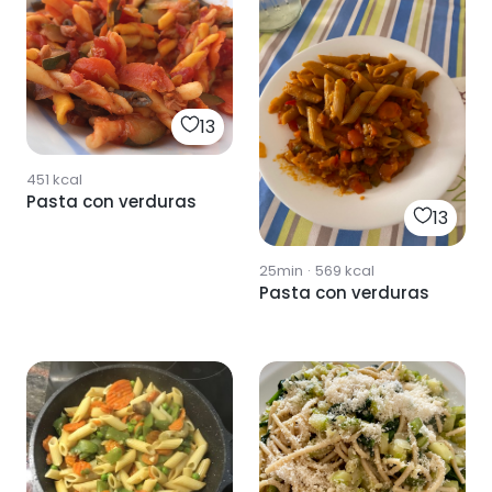
13
451
kcal
Pasta con verduras
13
25min
·
569
kcal
Pasta con verduras