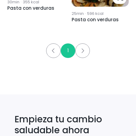
30min
·
355
kcal
Pasta con verduras
25min
·
596
kcal
Pasta con verduras
1
Empieza tu cambio
saludable ahora