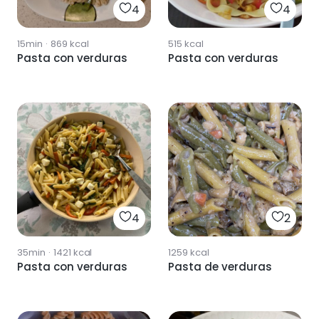
4
4
15min
·
869
kcal
515
kcal
Pasta con verduras
Pasta con verduras
4
2
35min
·
1421
kcal
1259
kcal
Pasta con verduras
Pasta de verduras