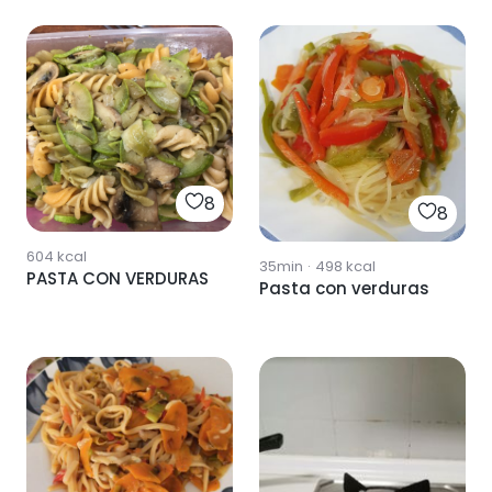
8
8
604
kcal
35min
·
498
kcal
PASTA CON VERDURAS
Pasta con verduras