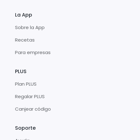
La App
Sobre la App
Recetas
Para empresas
PLUS
Plan PLUS
Regalar PLUS
Canjear código
Soporte