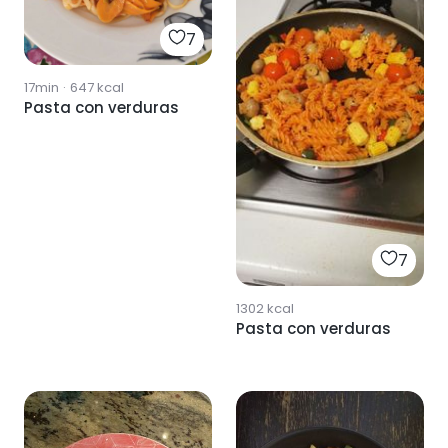
7
17min
·
647
kcal
Pasta con verduras
7
1302
kcal
Pasta con verduras