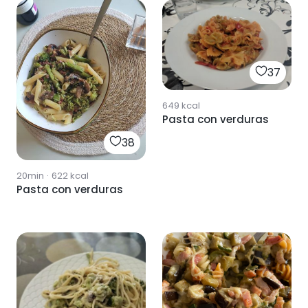
37
649
kcal
Pasta con verduras
38
20min
·
622
kcal
Pasta con verduras