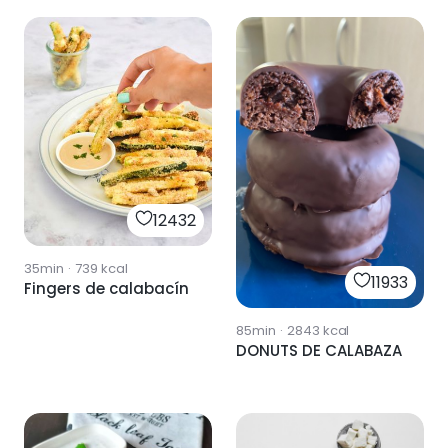
12432
35min
·
739
kcal
11933
Fingers de calabacín
85min
·
2843
kcal
DONUTS DE CALABAZA