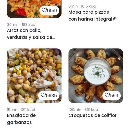
5min
·
1615
kcal
6159
Masa para pizzas
con harina integral🍕
30min
·
183
kcal
Arroz con pollo,
verduras y salsa de
soja
5935
5911
15min
·
1211
kcal
100min
·
361
kcal
Ensalada de
Croquetas de coliflor
garbanzos