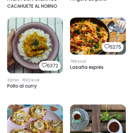
CACAHUETE AL HORNO
6275
795
kcal
6372
Lasaña exprés
32min
·
1522
kcal
Pollo al curry