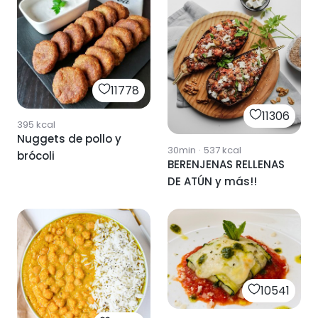
11778
11306
395
kcal
Nuggets de pollo y
30min
·
537
kcal
brócoli
BERENJENAS RELLENAS
DE ATÚN y más!!
10541