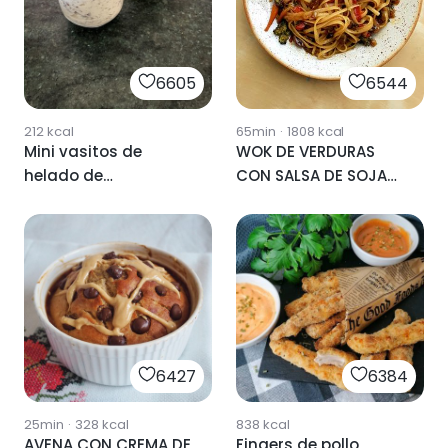
6605
6544
212
kcal
65min
·
1808
kcal
Mini vasitos de
WOK DE VERDURAS
helado de
CON SALSA DE SOJA
stracciatella
🍲
realfood
6427
6384
25min
·
328
kcal
838
kcal
AVENA CON CREMA DE
Fingers de pollo