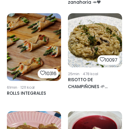
zanahoria 🥕🧡
10097
10316
25min
·
478
kcal
RISOTTO DE
CHAMPIÑONES 🌱
61min
·
1211
kcal
ROLLS INTEGRALES
VEGANO