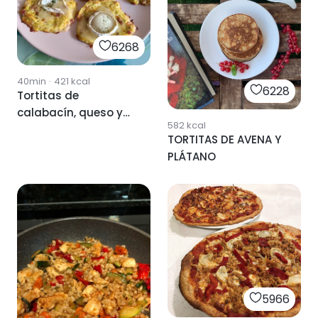
6268
40min
·
421
kcal
6228
Tortitas de
calabacín, queso y
582
kcal
jamón serrano
TORTITAS DE AVENA Y
PLÁTANO
5966