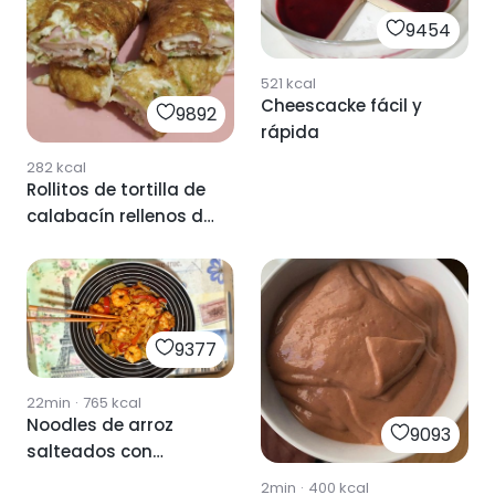
9454
521
kcal
Cheescacke fácil y
9892
rápida
282
kcal
Rollitos de tortilla de
calabacín rellenos de
jamón York y
mozzarella
9377
22min
·
765
kcal
Noodles de arroz
9093
salteados con
verduras, gambones
2min
·
400
kcal