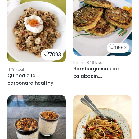
6983
7093
5min
·
849
kcal
Hamburguesas de
1179
kcal
Quinoa a la
calabacín,
carbonara healthy
zanahoria, cebolla y
garbanzos.