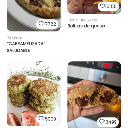
16155
13min
·
1085
kcal
17782
Bolitas de queso
707
kcal
“CABRAMELIZADA”
SALUDABLE
15009
13499