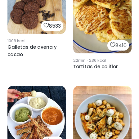
8533
1008
kcal
8410
Galletas de avena y
cacao
22min
·
236
kcal
Tortitas de coliflor