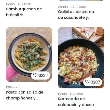
15min
·
467
kcal
28min
·
2409
kcal
Hamburguesas de
Galletas de crema
brócoli 🥦
de cacahuete y
chocolate
13234
13207
1318
kcal
Pasta con salsa de
15min
·
482
kcal
champiñones y
Sartenada de
espinacas
calabacín y queso