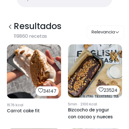
Resultados
Relevancia
119860
recetas
23524
34147
5min
·
2100
kcal
1576
kcal
Bizcocho de yogur
Carrot cake fit
con cacao y nueces