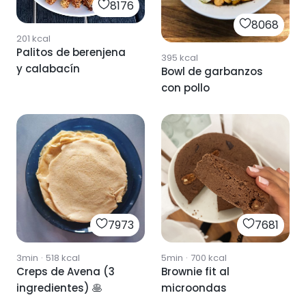
8176
8068
201
kcal
Palitos de berenjena
395
kcal
y calabacín
Bowl de garbanzos
con pollo
7973
7681
3min
·
518
kcal
5min
·
700
kcal
Creps de Avena (3
Brownie fit al
ingredientes) 🥞
microondas