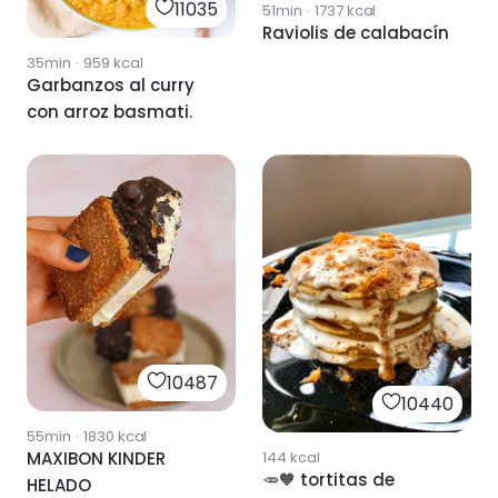
11035
51min
·
1737
kcal
Raviolis de calabacín
35min
·
959
kcal
Garbanzos al curry
con arroz basmati.
10487
10440
55min
·
1830
kcal
MAXIBON KINDER
144
kcal
🥕🧡 tortitas de
HELADO