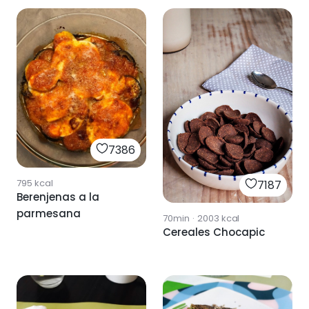
7386
795
kcal
7187
Berenjenas a la
parmesana
70min
·
2003
kcal
Cereales Chocapic