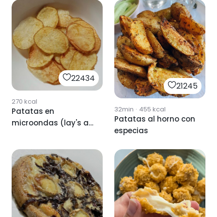
22434
21245
270
kcal
32min
·
455
kcal
Patatas en
Patatas al horno con
microondas (lay's al
especias
punto de sal)