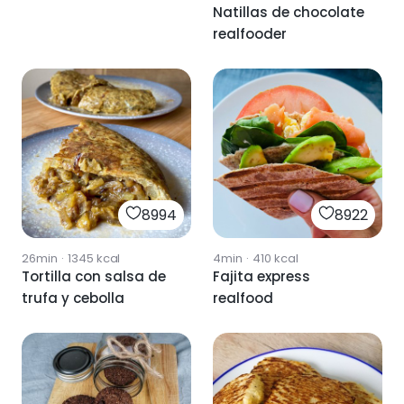
y salsa de soja
Natillas de chocolate
realfooder
8994
8922
26min
·
1345
kcal
4min
·
410
kcal
Tortilla con salsa de
Fajita express
trufa y cebolla
realfood