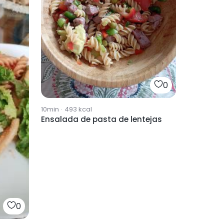
0
10min
·
493
kcal
Ensalada de pasta de lentejas
0