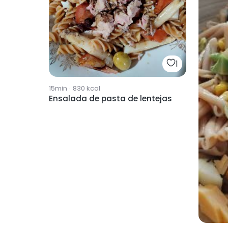
1
15min
·
830
kcal
Ensalada de pasta de lentejas