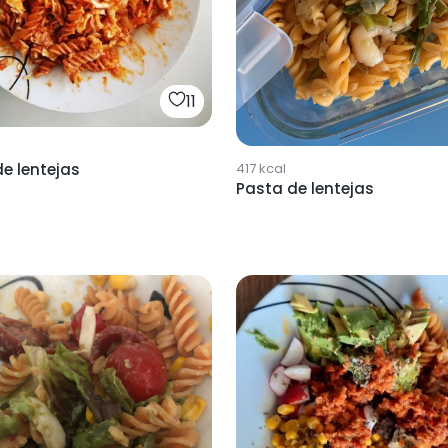
11
e lentejas
417
kcal
Pasta de lentejas