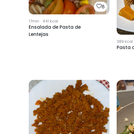
8
17min
·
441
kcal
Ensalada de Pasta de
Lentejas
389
kcal
Pasta d