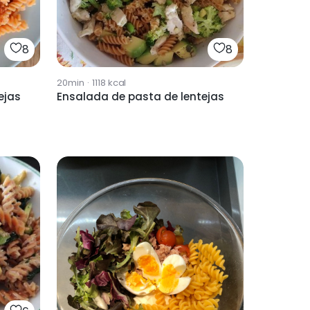
8
8
20min
·
1118
kcal
ejas
Ensalada de pasta de lentejas