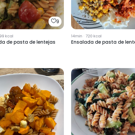
9
99
kcal
14min
·
720
kcal
da de pasta de lentejas
Ensalada de pasta de lent