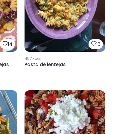
14
13
457
kcal
ejas
Pasta de lentejas