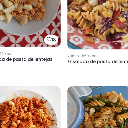
18
00
kcal
20min
·
559
kcal
da de pasta de lentejas
Ensalada de pasta de lent