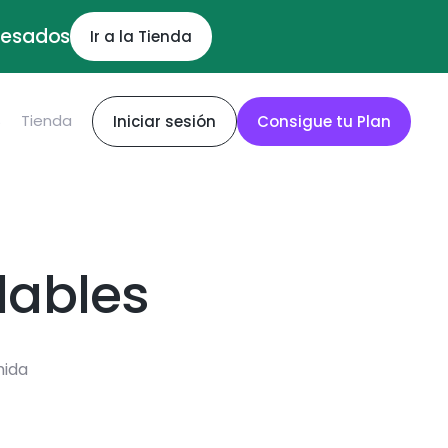
ocesados
Ir a la Tienda
S
Tienda
Iniciar sesión
Consigue tu Plan
dables
mida