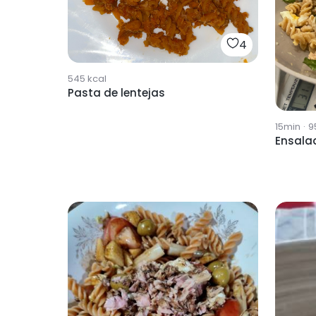
4
545
kcal
Pasta de lentejas
15min
·
9
Ensala