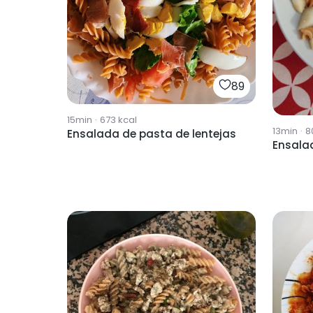
89
15min
·
673
kcal
13min
·
8
Ensalada de pasta de lentejas
Ensala