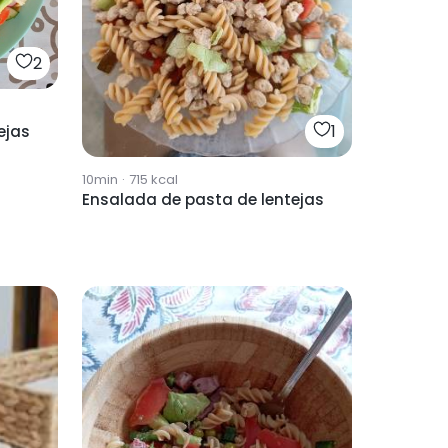
2
1
ejas
10min
·
715
kcal
Ensalada de pasta de lentejas