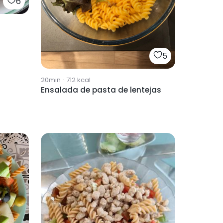
6
5
20min
·
712
kcal
Ensalada de pasta de lentejas