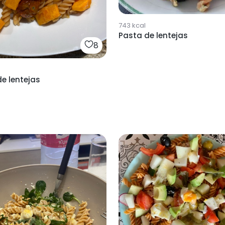
743
kcal
Pasta de lentejas
8
e lentejas