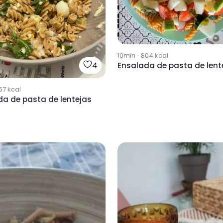
10min
·
804
kcal
4
Ensalada de pasta de lent
57
kcal
da de pasta de lentejas