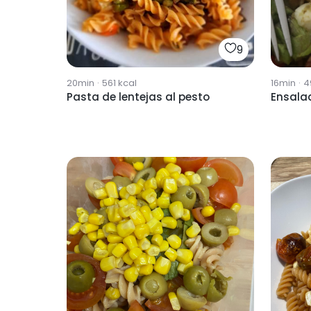
9
20min
·
561
kcal
16min
·
4
Pasta de lentejas al pesto
Ensala