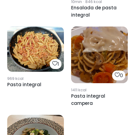
10min
·
846
kcal
Ensalada de pasta
integral
1
0
969
kcal
Pasta integral
1411
kcal
Pasta integral
campera