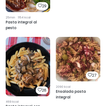
29
25min
·
1154
kcal
Pasta integral al
pesto
27
2090
kcal
28
Ensalada pasta
integral
469
kcal