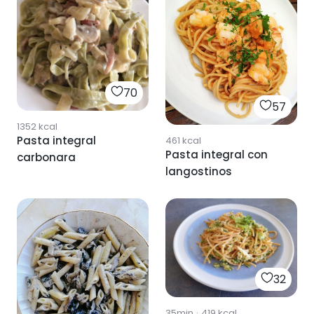
70
57
1352
kcal
Pasta integral
461
kcal
Pasta integral con
carbonara
langostinos
32
35min
·
419
kcal