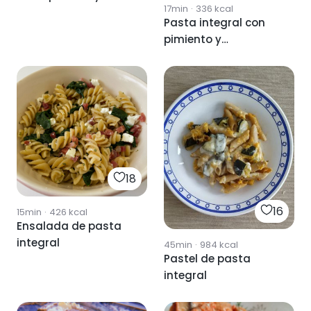
17min
·
336
kcal
guisantes con crema
Pasta integral con
de coliflor
pimiento y
champiñones
18
16
15min
·
426
kcal
Ensalada de pasta
integral
45min
·
984
kcal
Pastel de pasta
integral