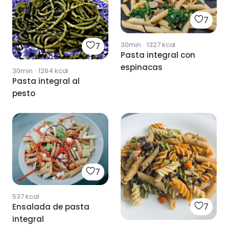
7
30min
·
1327
kcal
7
Pasta integral con
espinacas
30min
·
1264
kcal
Pasta integral al
pesto
7
537
kcal
7
Ensalada de pasta
integral