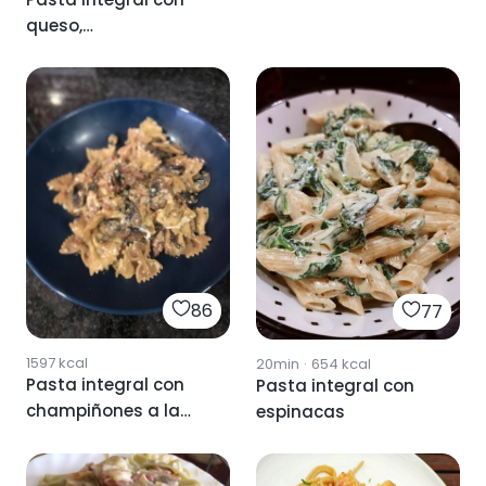
queso,
champiñones,espinacas
y más...
86
77
1597
kcal
20min
·
654
kcal
Pasta integral con
Pasta integral con
champiñones a la
espinacas
carbonara