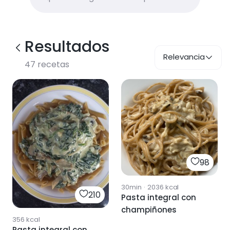
Resultados
Relevancia
47
recetas
98
30min
·
2036
kcal
210
Pasta integral con
champiñones
356
kcal
Pasta integral con