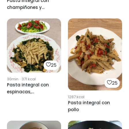
Pasta integral con
champiñones y
gambas.
25
30min
·
371
kcal
25
Pasta integral con
espinacas,
1287
kcal
champiñones,
Pasta integral con
cebolla y pollo
pollo