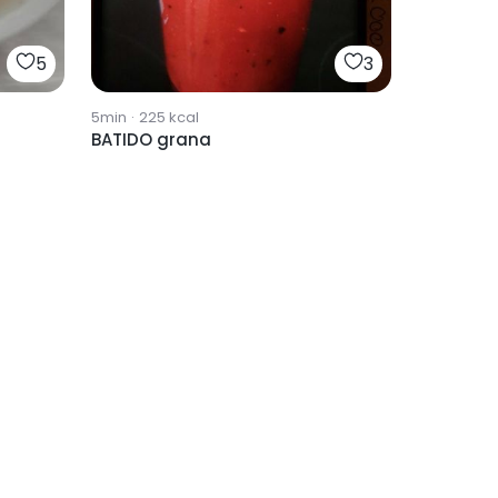
5
3
5min
·
225
kcal
BATIDO grana