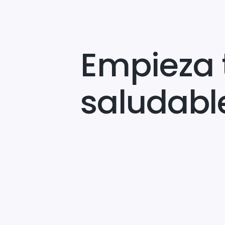
Empieza 
saludabl