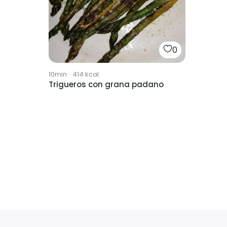
0
10min
·
414
kcal
Trigueros con grana padano