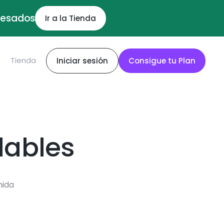
ocesados
Ir a la Tienda
S
Tienda
Iniciar sesión
Consigue tu Plan
dables
mida