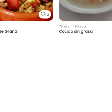
15
75min
·
1484
kcal
de Graná
Cocido sin grasa