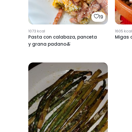
19
1073
kcal
1605
kcal
Pasta con calabaza, panceta
Migas 
y grana padano🍝